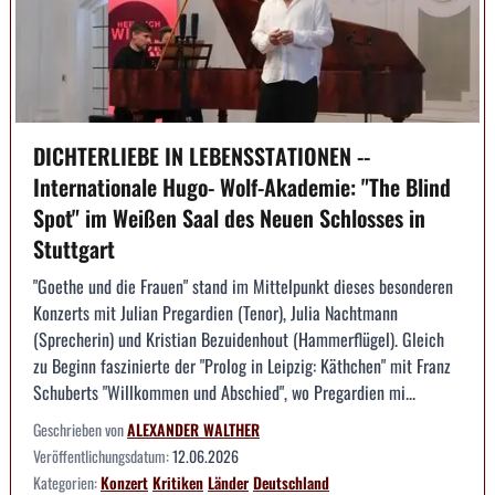
DICHTERLIEBE IN LEBENSSTATIONEN --
Internationale Hugo- Wolf-Akademie: "The Blind
Spot" im Weißen Saal des Neuen Schlosses in
Stuttgart
"Goethe und die Frauen" stand im Mittelpunkt dieses besonderen
Konzerts mit Julian Pregardien (Tenor), Julia Nachtmann
(Sprecherin) und Kristian Bezuidenhout (Hammerflügel). Gleich
zu Beginn faszinierte der "Prolog in Leipzig: Käthchen" mit Franz
Schuberts "Willkommen und Abschied", wo Pregardien mi...
Geschrieben von
ALEXANDER WALTHER
Veröffentlichungsdatum:
12.06.2026
Kategorien:
Konzert
Kritiken
Länder
Deutschland