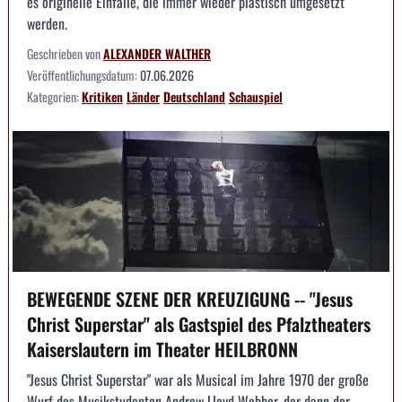
es originelle Einfälle, die immer wieder plastisch umgesetzt
werden.
Geschrieben von
ALEXANDER WALTHER
Veröffentlichungsdatum:
07.06.2026
Kategorien:
Kritiken
Länder
Deutschland
Schauspiel
BEWEGENDE SZENE DER KREUZIGUNG -- "Jesus
Christ Superstar" als Gastspiel des Pfalztheaters
Kaiserslautern im Theater HEILBRONN
"Jesus Christ Superstar" war als Musical im Jahre 1970 der große
Wurf des Musikstudenten Andrew Lloyd Webber, der dann der