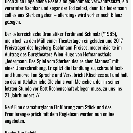
Doch auch ungeladene Gäste sind gekommen: Verwandtschaft, ein
verarmter Nachbar und sogar der Tod selbst, denn für Jedermann
soll es ans Sterben gehen – allerdings wird vorher noch Bilanz
gezogen.
Der österreichische Dramatiker Ferdinand Schmalz (*1985),
mehrfach zu den Mülheimer Theatertagen eingeladen und 2017
Preisträger des Ingeborg-Bachmann-Preises, modernisierte im
Auftrag des Burgtheaters Wien Hugo von Hofmannsthals
„Jedermann. Das Spiel vom Sterben des reichen Mannes“ mit
einer Überschreibung. Er spitzt die Handlung zu, schraubt lust-
und humorvoll an Sprache und Vers, bricht Klischees auf und holt
so das mittelalterliche Gleichnis vom Menschen, der in seiner
letzten Stunde vor Gott Rechenschaft ablegen muss, zu uns ins
21. Jahrhundert. //
Neu! Eine dramaturgische Einführung zum Stück und das
Premierengespräch mit dem Regieteam werden nun online
angeboten.
Regie: Tim Egloff