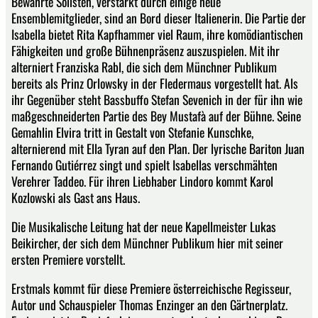
Bewährte Solisten, verstärkt durch einige neue
Ensemblemitglieder, sind an Bord dieser Italienerin. Die Partie der
Isabella bietet Rita Kapfhammer viel Raum, ihre komödiantischen
Fähigkeiten und große Bühnenpräsenz auszuspielen. Mit ihr
alterniert Franziska Rabl, die sich dem Münchner Publikum
bereits als Prinz Orlowsky in der Fledermaus vorgestellt hat. Als
ihr Gegenüber steht Bassbuffo Stefan Sevenich in der für ihn wie
maßgeschneiderten Partie des Bey Mustafà auf der Bühne. Seine
Gemahlin Elvira tritt in Gestalt von Stefanie Kunschke,
alternierend mit Ella Tyran auf den Plan. Der lyrische Bariton Juan
Fernando Gutiérrez singt und spielt Isabellas verschmähten
Verehrer Taddeo. Für ihren Liebhaber Lindoro kommt Karol
Kozlowski als Gast ans Haus.
Die Musikalische Leitung hat der neue Kapellmeister Lukas
Beikircher, der sich dem Münchner Publikum hier mit seiner
ersten Premiere vorstellt.
Erstmals kommt für diese Premiere österreichische Regisseur,
Autor und Schauspieler Thomas Enzinger an den Gärtnerplatz.