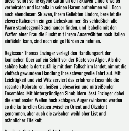
dieser sofort seine eigene Gattin an den Sklaven Lindoro weiter
verheiraten und Isabella in seinen Harem aufnehmen will. Doch
auch ebendiesem Sklaven, ihrem Geliebten Lindoro, bereitet die
clevere Italienerin einigen Liebeskummer. Bis schließlich alle
Paare standesgemäß zueinander finden, und Isabella mit den
Waffen einer Frau die Flucht mit ihrem Auserwählten nach Italien
einfädeln kann, sind noch einige Hürden zu nehmen.
Regisseur Thomas Enzinger verlegt den Handlungsort der
komischen Oper auf ein Schiff vor der Küste von Algier. Als die
schöne Isabella dort zufällig mit dem Fallschirm landet, nimmt die
vielfach gewundene Handlung ihre schwungvolle Fahrt auf. Mit
Leichtigkeit und viel Witz serviert das erfahrene Ensemble die
rasanten Koloraturen, heißen Liebesarien und mitreißenden
Ensembles. Mit hintergründigen Sinnbildern lässt Enzinger dabei
die emotionalen Wellen hoch schlagen. Augenzwinkernd werden
so die kulturellen Gräben zwischen Orient und Okzident
genommen, aber auch die zwischen weiblicher List und
männlicher Eitelkeit.