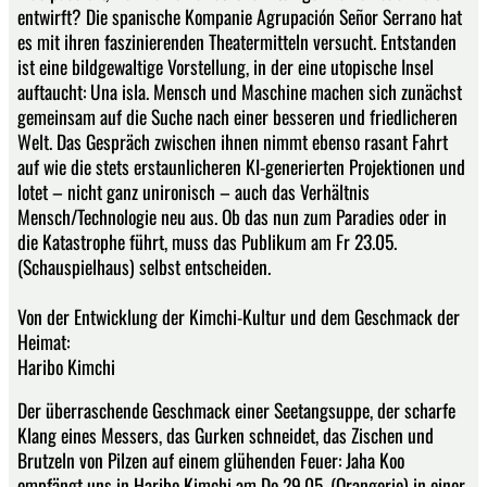
entwirft? Die spanische Kompanie Agrupación Señor Serrano hat
es mit ihren faszinierenden Theatermitteln versucht. Entstanden
ist eine bildgewaltige Vorstellung, in der eine utopische Insel
auftaucht: Una isla. Mensch und Maschine machen sich zunächst
gemeinsam auf die Suche nach einer besseren und friedlicheren
Welt. Das Gespräch zwischen ihnen nimmt ebenso rasant Fahrt
auf wie die stets erstaunlicheren KI-generierten Projektionen und
lotet – nicht ganz unironisch – auch das Verhältnis
Mensch/Technologie neu aus. Ob das nun zum Paradies oder in
die Katastrophe führt, muss das Publikum am Fr 23.05.
(Schauspielhaus) selbst entscheiden.
Von der Entwicklung der Kimchi-Kultur und dem Geschmack der
Heimat:
Haribo Kimchi
Der überraschende Geschmack einer Seetangsuppe, der scharfe
Klang eines Messers, das Gurken schneidet, das Zischen und
Brutzeln von Pilzen auf einem glühenden Feuer: Jaha Koo
empfängt uns in Haribo Kimchi am Do 29.05. (Orangerie) in einer