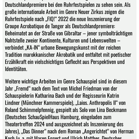
Deutschlandpremiere bei den Ruhrfestspielen zu sehen sein. Als
große internationale Arbeit im Genre Neuer Zirkus zeigen die
Ruhrfestspiele nach „FIQ!“ 2022 die neue Inszenierung der
Groupe Acrobatique de Tanger als Deutschlandpremiere:
Beheimatet an der Straße von Gibraltar – jener symbolträchtigen
Nahtstelle zweier Kontinente, Kulturen und Lebenswelten –
verbindet „KA-IN“ urbane Bewegungskunst mit der reichen
Tradition marokkanischer Akrobatik und entfaltet mit poetischer
Erzählkraft ein vielschichtiges Geflecht aus Perspektiven und
Identitäten.
Weitere wichtige Arbeiten im Genre Schauspiel sind in diesem
Jahr „Fremd“ nach dem Text von Michel Friedman von der
Schauspielerin Katharina Bach und der Regisseurin Katrin
Lindner (Münchner Kammerspiele), „Laios. Anthropolis II“ von
Roland Schimmelpfennig, gespielt als Solo von Lina Beckmann
(Deutsches SchauSpielHaus Hamburg, eingeladen zum
Theatertreffen 2024 und ausgezeichnet als Inszenierung des
Jahres), „Das Dinner“ nach dem Roman „Angerichtet“ von Herman
Koch (u. a. mit Maren Eggert und Ulrich Matthes, Deutsches