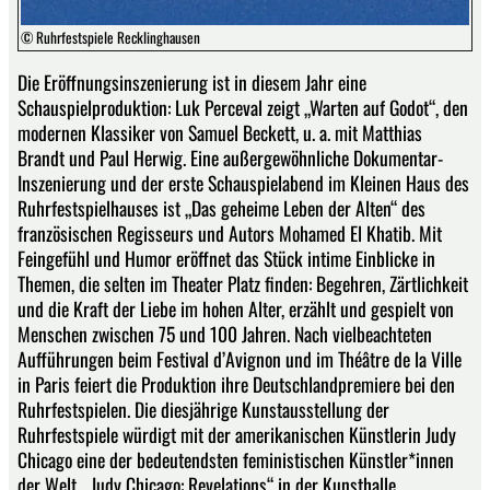
© Ruhrfestspiele Recklinghausen
Die Eröffnungsinszenierung ist in diesem Jahr eine
Schauspielproduktion: Luk Perceval zeigt „Warten auf Godot“, den
modernen Klassiker von Samuel Beckett, u. a. mit Matthias
Brandt und Paul Herwig. Eine außergewöhnliche Dokumentar-
Inszenierung und der erste Schauspielabend im Kleinen Haus des
Ruhrfestspielhauses ist „Das geheime Leben der Alten“ des
französischen Regisseurs und Autors Mohamed El Khatib. Mit
Feingefühl und Humor eröffnet das Stück intime Einblicke in
Themen, die selten im Theater Platz finden: Begehren, Zärtlichkeit
und die Kraft der Liebe im hohen Alter, erzählt und gespielt von
Menschen zwischen 75 und 100 Jahren. Nach vielbeachteten
Aufführungen beim Festival d’Avignon und im Théâtre de la Ville
in Paris feiert die Produktion ihre Deutschlandpremiere bei den
Ruhrfestspielen. Die diesjährige Kunstausstellung der
Ruhrfestspiele würdigt mit der amerikanischen Künstlerin Judy
Chicago eine der bedeutendsten feministischen Künstler*innen
der Welt. „Judy Chicago: Revelations“ in der Kunsthalle