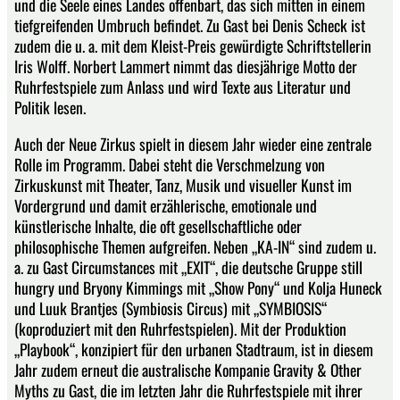
und die Seele eines Landes offenbart, das sich mitten in einem
tiefgreifenden Umbruch befindet. Zu Gast bei Denis Scheck ist
zudem die u. a. mit dem Kleist-Preis gewürdigte Schriftstellerin
Iris Wolff. Norbert Lammert nimmt das diesjährige Motto der
Ruhrfestspiele zum Anlass und wird Texte aus Literatur und
Politik lesen.
Auch der Neue Zirkus spielt in diesem Jahr wieder eine zentrale
Rolle im Programm. Dabei steht die Verschmelzung von
Zirkuskunst mit Theater, Tanz, Musik und visueller Kunst im
Vordergrund und damit erzählerische, emotionale und
künstlerische Inhalte, die oft gesellschaftliche oder
philosophische Themen aufgreifen. Neben „KA-IN“ sind zudem u.
a. zu Gast Circumstances mit „EXIT“, die deutsche Gruppe still
hungry und Bryony Kimmings mit „Show Pony“ und Kolja Huneck
und Luuk Brantjes (Symbiosis Circus) mit „SYMBIOSIS“
(koproduziert mit den Ruhrfestspielen). Mit der Produktion
„Playbook“, konzipiert für den urbanen Stadtraum, ist in diesem
Jahr zudem erneut die australische Kompanie Gravity & Other
Myths zu Gast, die im letzten Jahr die Ruhrfestspiele mit ihrer