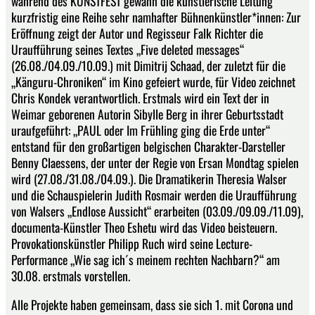
während des KUNSTFEST gewann die künstlerische Leitung
kurzfristig eine Reihe sehr namhafter Bühnenkünstler*innen: Zur
Eröffnung zeigt der Autor und Regisseur Falk Richter die
Uraufführung seines Textes „Five deleted messages“
(26.08./04.09./10.09.) mit Dimitrij Schaad, der zuletzt für die
„Känguru-Chroniken“ im Kino gefeiert wurde, für Video zeichnet
Chris Kondek verantwortlich. Erstmals wird ein Text der in
Weimar geborenen Autorin Sibylle Berg in ihrer Geburtsstadt
uraufgeführt: „PAUL oder Im Frühling ging die Erde unter“
entstand für den großartigen belgischen Charakter-Darsteller
Benny Claessens, der unter der Regie von Ersan Mondtag spielen
wird (27.08./31.08./04.09.). Die Dramatikerin Theresia Walser
und die Schauspielerin Judith Rosmair werden die Uraufführung
von Walsers „Endlose Aussicht“ erarbeiten (03.09./09.09./11.09),
documenta-Künstler Theo Eshetu wird das Video beisteuern.
Provokationskünstler Philipp Ruch wird seine Lecture-
Performance „Wie sag ich´s meinem rechten Nachbarn?“ am
30.08. erstmals vorstellen.
Alle Projekte haben gemeinsam, dass sie sich 1. mit Corona und