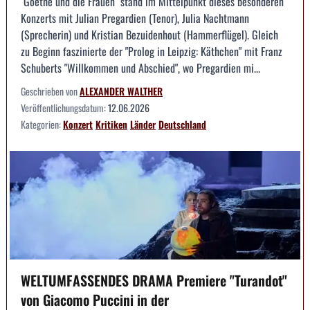
"Goethe und die Frauen" stand im Mittelpunkt dieses besonderen
Konzerts mit Julian Pregardien (Tenor), Julia Nachtmann
(Sprecherin) und Kristian Bezuidenhout (Hammerflügel). Gleich
zu Beginn faszinierte der "Prolog in Leipzig: Käthchen" mit Franz
Schuberts "Willkommen und Abschied", wo Pregardien mi...
Geschrieben von
ALEXANDER WALTHER
Veröffentlichungsdatum:
12.06.2026
Kategorien:
Konzert
Kritiken
Länder
Deutschland
WELTUMFASSENDES DRAMA Premiere "Turandot"
von Giacomo Puccini in der