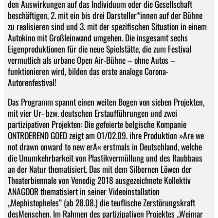
den Auswirkungen auf das Individuum oder die Gesellschaft
beschäftigen, 2. mit ein bis drei Darsteller*innen auf der Bühne
zu realisieren sind und 3. mit der spezifischen Situation in einem
Autokino mit Großleinwand umgehen. Die insgesamt sechs
Eigenproduktionen für die neue Spielstätte, die zum Festival
vermutlich als urbane Open Air-Bühne – ohne Autos –
funktionieren wird, bilden das erste analoge Corona-
Autorenfestival!
Das Programm spannt einen weiten Bogen von sieben Projekten,
mit vier Ur- bzw. deutschen Erstaufführungen und zwei
partizipativen Projekten: Die gefeierte belgische Kompanie
ONTROEREND GOED zeigt am 01/02.09. ihre Produktion »Are we
not drawn onward to new erA« erstmals in Deutschland, welche
die Unumkehrbarkeit von Plastikvermüllung und des Raubbaus
an der Natur thematisiert. Das mit dem Silbernen Löwen der
Theaterbiennale von Venedig 2018 ausgezeichnete Kollektiv
ANAGOOR thematisiert in seiner Videoinstallation
„Mephistopheles“ (ab 28.08.) die teuflische Zerstörungskraft
desMenschen. Im Rahmen des partizipativen Projektes „Weimar