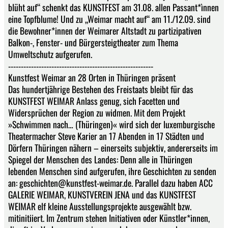
blüht auf“ schenkt das KUNSTFEST am 31.08. allen Passant*ìnnen
eine Topfblume! Und zu „Weimar macht auf“ am 11./12.09. sind
die Bewohner*innen der Weimarer Altstadt zu partizipativen
Balkon-, Fenster- und Bürgersteigtheater zum Thema
Umweltschutz aufgerufen.
---------------------------------------------------------
Kunstfest Weimar an 28 Orten in Thüringen präsent
Das hundertjährige Bestehen des Freistaats bleibt für das
KUNSTFEST WEIMAR Anlass genug, sich Facetten und
Widersprüchen der Region zu widmen. Mit dem Projekt
»Schwimmen nach… (Thüringen)« wird sich der luxemburgische
Theatermacher Steve Karier an 17 Abenden in 17 Städten und
Dörfern Thüringen nähern – einerseits subjektiv, andererseits im
Spiegel der Menschen des Landes: Denn alle in Thüringen
lebenden Menschen sind aufgerufen, ihre Geschichten zu senden
an: geschichten@kunstfest-weimar.de. Parallel dazu haben ACC
GALERIE WEIMAR, KUNSTVEREIN JENA und das KUNSTFEST
WEIMAR elf kleine Ausstellungsprojekte ausgewählt bzw.
mitinitiiert. Im Zentrum stehen Initiativen oder Künstler*innen,