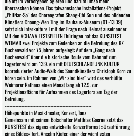
die oft im Verborgenen agieren und darum umso mehr
überraschen können. Das taiwanesische Installations-Projekt
„PhitNan-So“ des Choreografen Shang-Chi Sun und des bildenden
Künstlers Chaong-Wen Ting im Bauhaus-Museum (01.-13.09)
setzt sich interkulturell mit der Frage nach Heimat auseinander.
Mit den ACHAVA FESTSPIELEN Thüringen hat das KUNSTFEST
WEIMAR zwei Projekte zum Gedenken an die Befreiung des KZ
Buchenwald vor 75 Jahren aufgelegt: Auf dem „Gang nach
Buchenwald“ über die historische Route vom Bahnhof zum
Lagertor wird am 13.9. ein mit DEUTSCHLANDFUNK KULTUR
koproduzierter Audio-Walk des Soundkünstlers Christoph Korn zu
hören sein. Im Rahmen von „Wir sind hier“ wird das verhüllte
Weimarer Rathaus einen Monat lang ab 12.9. zur
Projektionsfläche für Aufnahmen des Lagertors am Tag der
Befreiung.
---------------------------------------------------------
Höhepunkte in Musiktheater, Konzert, Tanz
Gemeinsam mit seinem Botschafter Matthias Goerne setzt das
KUNSTFEST das eigens entwickelte Konzertformat »Uraufführung
eines Bildes« fort. Anselm Kiefer, einer der wichtigsten