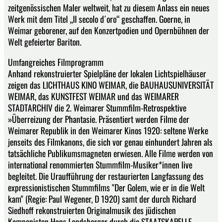
zeitgenössischen Maler weltweit, hat zu diesem Anlass ein neues
Werk mit dem Titel „Il secolo d´oro“ geschaffen. Goerne, in
Weimar geborener, auf den Konzertpodien und Opernbühnen der
Welt gefeierter Bariton.
Umfangreiches Filmprogramm
Anhand rekonstruierter Spielpläne der lokalen Lichtspielhäuser
zeigen das LICHTHAUS KINO WEIMAR, die BAUHAUSUNIVERSITÄT
WEIMAR, das KUNSTFEST WEIMAR und das WEIMARER
STADTARCHIV die 2. Weimarer Stummfilm-Retrospektive
»Überreizung der Phantasie. Präsentiert werden Filme der
Weimarer Republik in den Weimarer Kinos 1920: seltene Werke
jenseits des Filmkanons, die sich vor genau einhundert Jahren als
tatsächliche Publikumsmagneten erwiesen. Alle Filme werden von
international renommierten Stummfilm-Musiker*innen live
begleitet. Die Uraufführung der restaurierten Langfassung des
expressionistischen Stummfilms "Der Golem, wie er in die Welt
kam" (Regie: Paul Wegener, D 1920) samt der durch Richard
Siedhoff rekonstruierten Originalmusik des jüdischen
Komponisten Hans Landsberger durch die STAATSKAPELLE