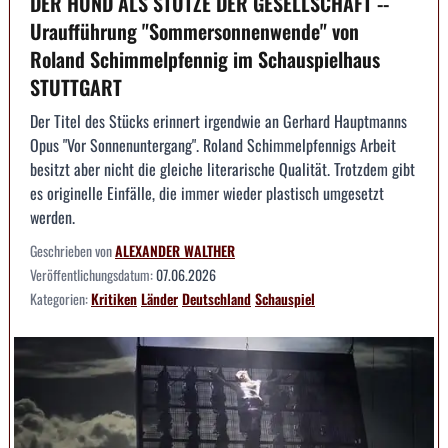
DER HUND ALS STÜTZE DER GESELLSCHAFT --
Uraufführung "Sommersonnenwende" von
Roland Schimmelpfennig im Schauspielhaus
STUTTGART
Der Titel des Stücks erinnert irgendwie an Gerhard Hauptmanns
Opus "Vor Sonnenuntergang". Roland Schimmelpfennigs Arbeit
besitzt aber nicht die gleiche literarische Qualität. Trotzdem gibt
es originelle Einfälle, die immer wieder plastisch umgesetzt
werden.
Geschrieben von
ALEXANDER WALTHER
Veröffentlichungsdatum:
07.06.2026
Kategorien:
Kritiken
Länder
Deutschland
Schauspiel