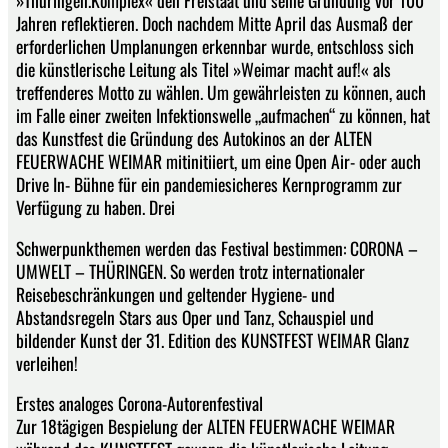
»Thüringen.Komplex« den Freistaat und seine Gründung vor 100
Jahren reflektieren. Doch nachdem Mitte April das Ausmaß der
erforderlichen Umplanungen erkennbar wurde, entschloss sich
die künstlerische Leitung als Titel »Weimar macht auf!« als
treffenderes Motto zu wählen. Um gewährleisten zu können, auch
im Falle einer zweiten Infektionswelle „aufmachen“ zu können, hat
das Kunstfest die Gründung des Autokinos an der ALTEN
FEUERWACHE WEIMAR mitinitiiert, um eine Open Air- oder auch
Drive In- Bühne für ein pandemiesicheres Kernprogramm zur
Verfügung zu haben. Drei
Schwerpunkthemen werden das Festival bestimmen: CORONA –
UMWELT – THÜRINGEN. So werden trotz internationaler
Reisebeschränkungen und geltender Hygiene- und
Abstandsregeln Stars aus Oper und Tanz, Schauspiel und
bildender Kunst der 31. Edition des KUNSTFEST WEIMAR Glanz
verleihen!
Erstes analoges Corona-Autorenfestival
Zur 18tägigen Bespielung der ALTEN FEUERWACHE WEIMAR