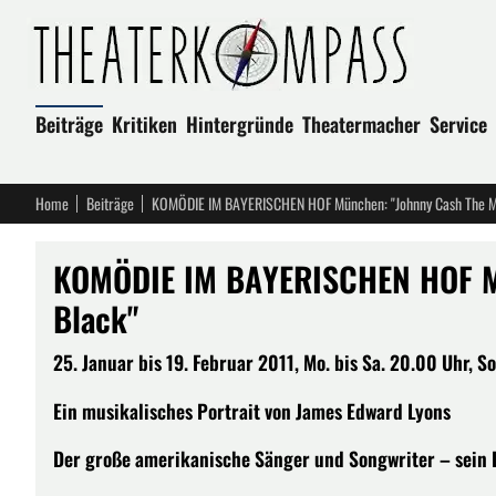
Beiträge
Kritiken
Hintergründe
Theatermacher
Service
Home
Beiträge
KOMÖDIE IM BAYERISCHEN HOF München: "Johnny Cash The Ma
KOMÖDIE IM BAYERISCHEN HOF Mü
Black"
25. Januar bis 19. Februar 2011, Mo. bis Sa. 20.00 Uhr, S
Ein musikalisches Portrait von James Edward Lyons
Der große amerikanische Sänger und Songwriter – sein L