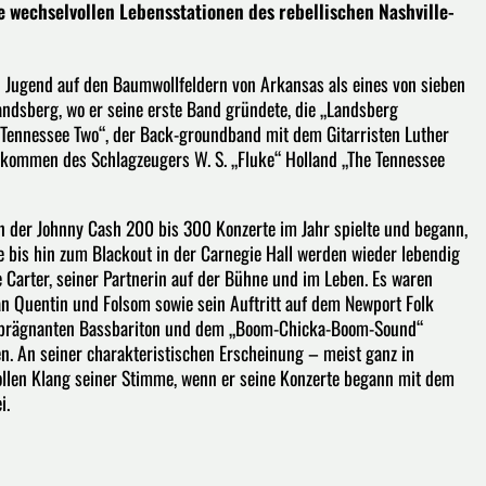
e wechselvollen Lebensstationen des rebellischen Nashville-
d Jugend auf den Baumwollfeldern von Arkansas als eines von sieben
andsberg, wo er seine erste Band gründete, die „Landsberg
e Tennessee Two“, der Back-groundband mit dem Gitarristen Luther
ukommen des Schlagzeugers W. S. „Fluke“ Holland „The Tennessee
 in der Johnny Cash 200 bis 300 Konzerte im Jahr spielte und begann,
ze bis hin zum Blackout in der Carnegie Hall werden wieder lebendig
 Carter, seiner Partnerin auf der Bühne und im Leben. Es waren
San Quentin und Folsom sowie sein Auftritt auf dem Newport Folk
m prägnanten Bassbariton und dem „Boom-Chicka-Boom-Sound“
en. An seiner charakteristischen Erscheinung – meist ganz in
ollen Klang seiner Stimme, wenn er seine Konzerte begann mit dem
i.