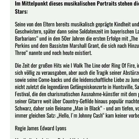
Im Mittelpunkt dieses musikalischen Portraits stehen di
Stars:
Seine von den Eltern bereits musikalisch geprägte Kindheit un
Geschwistern, später dann seine Soldatenzeit im bayerischen L
Barbarians“ und in den 50er Jahren die ersten Erfolge mit „Th
Perkins und dem Bassisten Marshall Grant, die sich nach Hinz
Three“ nannte und noch heute existiert.
Die Zeit der großen Hits wie I Walk The Line oder Ring Of Fire,
sich völlig zu verausgaben, aber auch die Tragik seiner Abstür
sowie seine Come-backs und die leidenschaftliche Liebe zu June
nicht zuletzt die legendären Gefängniskonzerte in Huntsville, 
Festival, die den charismatischen Ausnahme-künstler mit de
seiner Gitarre weit über Country-Gefilde hinaus populär macht
Schwarz, daher sein Beiname „Man in Black“ - und am tiefen, v
immer gleichen Satz: „Hello, I´m Johnny Cash“ kam keiner vorbe
Regie James Edward Lyons