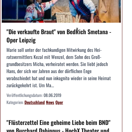
"Die verkaufte Braut" von BedŘich Smetana -
Oper Leipzig
Marie soll unter der fachkundigen Mitwirkung des Hei­
ratsvermittlers Kezal mit Wenzel, dem Sohn des Groß­
grundbesitzers Micha, verheiratet werden. Sie liebt ­jedoch
Hans, der sich vor Jahren aus der dörfli­chen Enge
verabschiedet hat und nun inkognito ­wieder in seine Heimat
zurückgekehrt ist. Um Ma...
Veröffentlichungsdatum:
08.06.2019
Kategorien:
Deutschland
News
Oper
"Flüsterzettel Eine geheime Liebe beim BND"
von Burchard Dabinnus - HochX Theater und