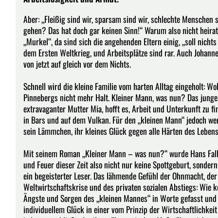
Aber: „Fleißig sind wir, sparsam sind wir, schlechte Menschen 
gehen? Das hat doch gar keinen Sinn!“ Warum also nicht heira
„Murkel“, da sind sich die angehenden Eltern einig, „soll nicht
dem Ersten Weltkrieg, und Arbeitsplätze sind rar. Auch Johanne
von jetzt auf gleich vor dem Nichts.
Schnell wird die kleine Familie vom harten Alltag eingeholt: 
Pinnebergs nicht mehr Halt. Kleiner Mann, was nun? Das junge Eh
extravaganter Mutter Mia, hofft es, Arbeit und Unterkunft zu f
in Bars und auf dem Vulkan. Für den „kleinen Mann“ jedoch we
sein Lämmchen, ihr kleines Glück gegen alle Härten des Lebens z
Mit seinem Roman „Kleiner Mann – was nun?“ wurde Hans Falla
und Feuer dieser Zeit also nicht nur keine Spottgeburt, sonder
ein begeisterter Leser. Das lähmende Gefühl der Ohnmacht, der
Weltwirtschaftskrise und des privaten sozialen Abstiegs: Wie ke
Ängste und Sorgen des „kleinen Mannes“ in Worte gefasst und 
individuellem Glück in einer vom Prinzip der Wirtschaftlichkei