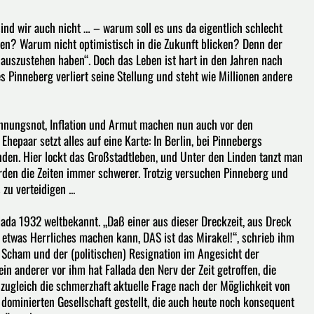
sind wir auch nicht … – warum soll es uns da eigentlich schlecht
ten? Warum nicht optimistisch in die Zukunft blicken? Denn der
s auszustehen haben“. Doch das Leben ist hart in den Jahren nach
s Pinneberg verliert seine Stellung und steht wie Millionen andere
Wohnungsnot, Inflation und Armut machen nun auch vor den
epaar setzt alles auf eine Karte: In Berlin, bei Pinnebergs
inden. Hier lockt das Großstadtleben, und Unter den Linden tanzt man
rden die Zeiten immer schwerer. Trotzig versuchen Pinneberg und
u verteidigen ...
da 1932 weltbekannt. „Daß einer aus dieser Dreckzeit, aus Dreck
n etwas Herrliches machen kann, DAS ist das Mirakel!“, schrieb ihm
 Scham und der (politischen) Resignation im Angesicht der
in anderer vor ihm hat Fallada den Nerv der Zeit getroffen, die
zugleich die schmerzhaft aktuelle Frage nach der Möglichkeit von
t dominierten Gesellschaft gestellt, die auch heute noch konsequent