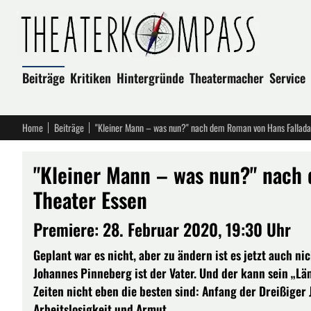
Beiträge
Kritiken
Hintergründe
Theatermacher
Service
Home
Beiträge
"Kleiner Mann – was nun?" nach dem Roman von Hans Fallada,
"Kleiner Mann – was nun?" nach 
Theater Essen
Premiere: 28. Februar 2020, 19:30 Uhr
Geplant war es nicht, aber zu ändern ist es jetzt auch n
Johannes Pinneberg ist der Vater. Und der kann sein „Lä
Zeiten nicht eben die besten sind: Anfang der Dreißiger J
Arbeitslosigkeit und Armut.