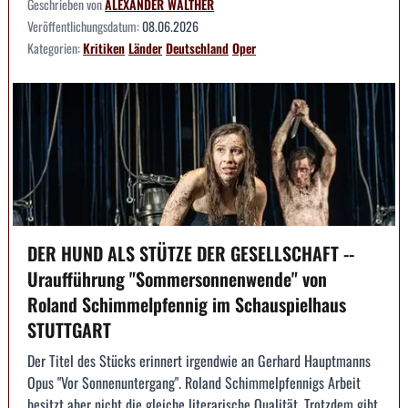
Geschrieben von
ALEXANDER WALTHER
Veröffentlichungsdatum:
08.06.2026
Kategorien:
Kritiken
Länder
Deutschland
Oper
DER HUND ALS STÜTZE DER GESELLSCHAFT --
Uraufführung "Sommersonnenwende" von
Roland Schimmelpfennig im Schauspielhaus
STUTTGART
Der Titel des Stücks erinnert irgendwie an Gerhard Hauptmanns
Opus "Vor Sonnenuntergang". Roland Schimmelpfennigs Arbeit
besitzt aber nicht die gleiche literarische Qualität. Trotzdem gibt