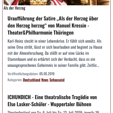
Als der Herzog
Uraufführung der Satire „Als der Herzog über
den Herzog herzog“ von Manuel Kressin -
Theater&Philharmonie Thüringen
Karl-Heinz steckt in einer Lebenskrise. Er fühlt sich unnütz. Als
seine Oma stribt, lässt er sich beurlauben und beginnt zu Hause
mit der Ahnenforschung. Da stößt er auf eine Lücke im
Stammbaum und es erhärtet sich der Verdacht, dass es ein
unausgesprochenes Geheimnis in seiner Familie gibt. Zeitlic...
Veröffentlichungsdatum:
05.05.2019
Kategorien:
Deutschland
News
Schauspiel
ICHUNDICH - Eine theatralische Tragödie von
Else Lasker-Schüler - Wuppertaler Bühnen
Theaterfestival von Sa. 6. Juli bis Sa. 13. Juli 2019, jeweils 19