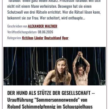
"Turandot" einen ganz neuen Ansatz. Prinzessin Turandot will sich
nicht mit einem Mann verheiraten. Deswegen hat sie einen
Schutzwall von drei Rätseln errichtet. Wer die Rätsel lösen kann,
bekommt sie zur Frau. Wer scheitert, wird enthaupte...
Geschrieben von
ALEXANDER WALTHER
Veröffentlichungsdatum:
08.06.2026
Kategorien:
Kritiken
Länder
Deutschland
Oper
DER HUND ALS STÜTZE DER GESELLSCHAFT --
Uraufführung "Sommersonnenwende" von
Roland Schimmelpfennig im Schauspielhaus