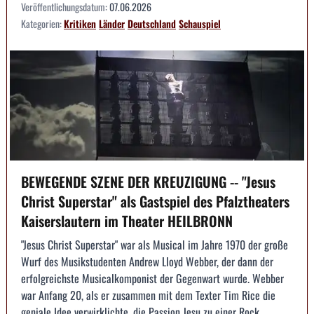
Veröffentlichungsdatum:
07.06.2026
Kategorien:
Kritiken
Länder
Deutschland
Schauspiel
BEWEGENDE SZENE DER KREUZIGUNG -- "Jesus
Christ Superstar" als Gastspiel des Pfalztheaters
Kaiserslautern im Theater HEILBRONN
"Jesus Christ Superstar" war als Musical im Jahre 1970 der große
Wurf des Musikstudenten Andrew Lloyd Webber, der dann der
erfolgreichste Musicalkomponist der Gegenwart wurde. Webber
war Anfang 20, als er zusammen mit dem Texter Tim Rice die
geniale Idee verwirklichte, die Passion Jesu zu einer Rock...