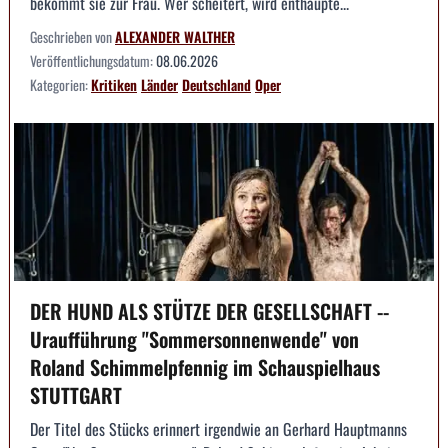
bekommt sie zur Frau. Wer scheitert, wird enthaupte...
Geschrieben von
ALEXANDER WALTHER
Veröffentlichungsdatum:
08.06.2026
Kategorien:
Kritiken
Länder
Deutschland
Oper
DER HUND ALS STÜTZE DER GESELLSCHAFT --
Uraufführung "Sommersonnenwende" von
Roland Schimmelpfennig im Schauspielhaus
STUTTGART
Der Titel des Stücks erinnert irgendwie an Gerhard Hauptmanns