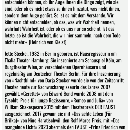
entscheiden können, ob ihr Auge ihnen die Dinge zeigt, wie sie
sind, oder ob es nicht etwas zu ihnen hinzutut, was nicht ihnen,
sondern dem Auge gehört. So ist es mit dem Verstande. Wir
können nicht entscheiden, ob das, was wir Wahrheit nennen,
wahrhaft Wahrheit ist, oder ob es uns nur so scheint. Ist das
letzte, so ist die Wahrheit, die wir hier sammeln, nach dem Tode
nicht mehr.« (Heinrich von Kleist)
Jette Steckel, 1982 in Berlin geboren, ist Hausregisseurin am
Thalia Theater Hamburg. Sie inszenierte am Schauspiel Köln, am
Burgtheater Wien, an verschiedenen Opernhäusern und
regelmäßig am Deutschen Theater Berlin. Für ihre Inszenierung
von »Nachtblind« von Darja Stocker wurde sie von der Zeitschrift
Theater heute zur Nachwuchsregisseurin des Jahres 2007
gewählt. »Gerettet« von Edward Bond wurde 2008 mit dem
Eysoldt -Preis für junge Regisseure, »Romeo und Julia« von
William Shakespeare 2015 mit dem Theaterpreis DER FAUST
ausgezeichnet. 2017 gewann sie mit »Das achte Leben (Für
Brilka)« von Nino Haratischwili den Rolf-Mares-Preis, mit »Das
mangelnde Licht« 2023 abermals den FAUST. »Prinz Friedrich von