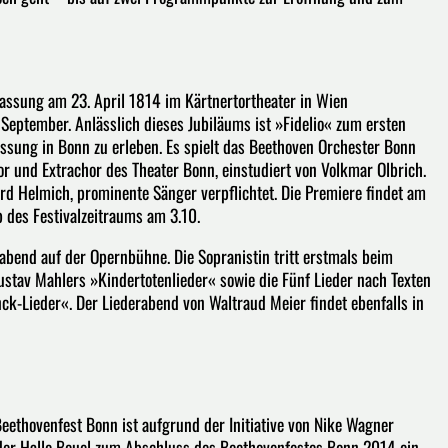
Fassung am 23. April 1814 im Kärtnertortheater in Wien
eptember. Anlässlich dieses Jubiläums ist »Fidelio« zum ersten
assung in Bonn zu erleben. Es spielt das Beethoven Orchester Bonn
 und Extrachor des Theater Bonn, einstudiert von Volkmar Olbrich.
ard Helmich, prominente Sänger verpflichtet. Die Premiere findet am
 des Festivalzeitraums am 3.10.
abend auf der Opernbühne. Die Sopranistin tritt erstmals beim
Gustav Mahlers »Kindertotenlieder« sowie die Fünf Lieder nach Texten
k-Lieder«. Der Liederabend von Waltraud Meier findet ebenfalls in
Beethovenfest Bonn ist aufgrund der Initiative von Nike Wagner
 der Halle Beuel zum Abschluss des Beethovenfestes Bonn 2014 ein