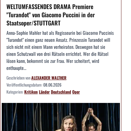
WELTUMFASSENDES DRAMA Premiere
"Turandot" von Giacomo Puccini in der
Staatsoper/STUTTGART
Anna-Sophie Mahler hat als Regisseurin bei Giacomo Puccinis
"Turandot" einen ganz neuen Ansatz. Prinzessin Turandot will
sich nicht mit einem Mann verheiraten. Deswegen hat sie
einen Schutzwall von drei Rätseln errichtet. Wer die Rätsel
lösen kann, bekommt sie zur Frau. Wer scheitert, wird
enthaupte...
Geschrieben von
ALEXANDER WALTHER
Veröffentlichungsdatum:
08.06.2026
Kategorien:
Kritiken
Länder
Deutschland
Oper