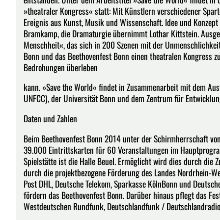
»theatraler Kongress« statt: Mit Künstlern verschiedener Spart
Ereignis aus Kunst, Musik und Wissenschaft. Idee und Konzept
Bramkamp, die Dramaturgie übernimmt Lothar Kittstein. Ausge
Menschheit«, das sich in 200 Szenen mit der Unmenschlichkeit
Bonn und das Beethovenfest Bonn einen theatralen Kongress zur
Bedrohungen überleben
kann. »Save the World« findet in Zusammenarbeit mit dem Aus
UNFCC), der Universität Bonn und dem Zentrum für Entwicklungs
Daten und Zahlen
Beim Beethovenfest Bonn 2014 unter der Schirmherrschaft von 
39.000 Eintrittskarten für 60 Veranstaltungen im Hauptprogr
Spielstätte ist die Halle Beuel. Ermöglicht wird dies durch d
durch die projektbezogene Förderung des Landes Nordrhein-W
Post DHL, Deutsche Telekom, Sparkasse KölnBonn und Deutsche
fördern das Beethovenfest Bonn. Darüber hinaus pflegt das Fe
Westdeutschen Rundfunk, Deutschlandfunk / Deutschlandradio 