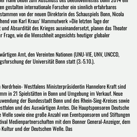
en gestalten internationale Forscher ein sinnlich erfahrbares
 stammen von der neuen Direktorin des Schauspiels Bonn, Nicola
hend von Karl Kraus‘ Mammutwerk »Die letzten Tage der
 und Absurdität des Krieges auseinandersetzt, planen das Theater
 Frage, wie die Menschheit angesichts heutiger globaler
wärtigen Amt, den Vereinten Nationen (UNU-VIE, UNV, UNCCD,
forschung der Universität Bonn statt (3.-5.10.).
Nordrhein- Westfalens Ministerpräsidentin Hannelore Kraft sind
amm in 21 Spielstätten in Bonn und Umgebung im Verkauf. Neue
ie Zuwendung der Bundesstadt Bonn und des Rhein-Sieg-Kreises sowie
estfalen und des Auswärtigen Amtes. Die Hauptsponsoren Deutsche
 Welle sowie eine große Anzahl von Eventsponsoren und Stiftungen
stival Medienpartnerschaften mit dem Bonner General-Anzeiger, dem
Kultur und der Deutschen Welle. Das