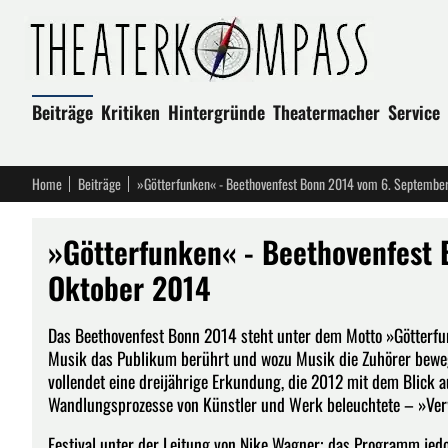
Beiträge
Kritiken
Hintergründe
Theatermacher
Service
Home
Beiträge
»Götterfunken« - Beethovenfest Bonn 2014 vom 6. September
»Götterfunken« - Beethovenfest 
Oktober 2014
Das Beethovenfest Bonn 2014 steht unter dem Motto »Götterfun
Musik das Publikum berührt und wozu Musik die Zuhörer beweg
vollendet eine dreijährige Erkundung, die 2012 mit dem Blick
Wandlungsprozesse von Künstler und Werk beleuchtete – »Ver
Festival unter der Leitung von Nike Wagner; das Programm je