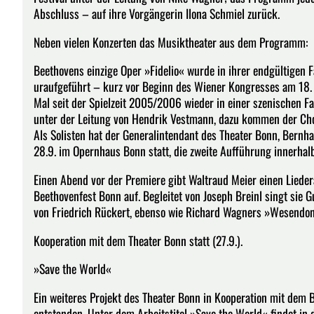
Abschluss – auf ihre Vorgängerin Ilona Schmiel zurück.
Neben vielen Konzerten das Musiktheater aus dem Programm:
Beethovens einzige Oper »Fidelio« wurde in ihrer endgültigen 
uraufgeführt – kurz vor Beginn des Wiener Kongresses am 18. S
Mal seit der Spielzeit 2005/2006 wieder in einer szenischen F
unter der Leitung von Hendrik Vestmann, dazu kommen der Chor
Als Solisten hat der Generalintendant des Theater Bonn, Bernh
28.9. im Opernhaus Bonn statt, die zweite Aufführung innerhalb
Einen Abend vor der Premiere gibt Waltraud Meier einen Lieder
Beethovenfest Bonn auf. Begleitet von Joseph Breinl singt sie 
von Friedrich Rückert, ebenso wie Richard Wagners »Wesendonc
Kooperation mit dem Theater Bonn statt (27.9.).
»Save the World«
Ein weiteres Projekt des Theater Bonn in Kooperation mit dem 
entstanden. Unter dem Arbeitstitel »Save the World« findet in