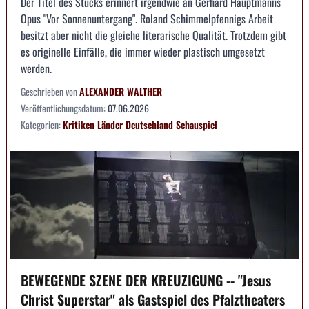
Der Titel des Stücks erinnert irgendwie an Gerhard Hauptmanns
Opus "Vor Sonnenuntergang". Roland Schimmelpfennigs Arbeit
besitzt aber nicht die gleiche literarische Qualität. Trotzdem gibt
es originelle Einfälle, die immer wieder plastisch umgesetzt
werden.
Geschrieben von
ALEXANDER WALTHER
Veröffentlichungsdatum:
07.06.2026
Kategorien:
Kritiken
Länder
Deutschland
Schauspiel
BEWEGENDE SZENE DER KREUZIGUNG -- "Jesus
Christ Superstar" als Gastspiel des Pfalztheaters