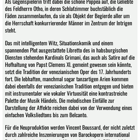
Als Gegenspielerin tritt dabei die schöne Poppea auf, die Geliebte
des Feldherrn Otho, in deren Schlafzimmer buchstäblich die
Fäden zusammenlaufen, da sie als Objekt der Begierde aller um
die Herrschaft konkurrierender Männer im Zentrum der Intrigen
steht.
Das mit intelligentem Witz, Situationskomik und einem
spannenden Plot ausgestattete Libretto des in habsburgischen
Diensten stehenden Kardinals Grimani, das auch als Satire auf die
Hofhaltung von Papst Clemens XI. gemeint gewesen sein könnte,
setzt die Tradition der venezianischen Oper des 17. Jahrhunderts
fort. Die lebhaften, manchmal sogar tanzartigen Arien kommen
dabei ebenfalls der venezianischen Tradition entgegen und bieten
mit instrumentaler wie vokaler Virtuosität eine kontrastreiche
Palette der Musik Händels. Die melodischen Einfälle zur
Darstellung der Affekte reichen dabei von der Verwendung eines
einfachen Volksliedtons bis zum Belcanto.
Für die Neuproduktion werden Vincent Boussard, der nicht zuletzt
durch zahlreiche Inszenierungen von Barockopern international