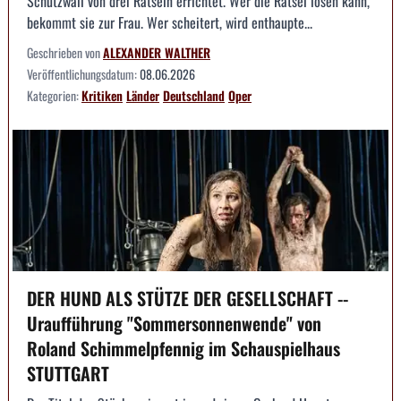
Schutzwall von drei Rätseln errichtet. Wer die Rätsel lösen kann,
bekommt sie zur Frau. Wer scheitert, wird enthaupte...
Geschrieben von
ALEXANDER WALTHER
Veröffentlichungsdatum:
08.06.2026
Kategorien:
Kritiken
Länder
Deutschland
Oper
DER HUND ALS STÜTZE DER GESELLSCHAFT --
Uraufführung "Sommersonnenwende" von
Roland Schimmelpfennig im Schauspielhaus
STUTTGART