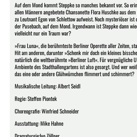
Auf dem Mond kommt Steppke so manches bekannt vor. So erinne
allen Männern angebetete Chansonette Flora Huschke aus dem 
zu Leutnant Egon von Schlettow aufweist. Noch mysteriöser ist
der Pusebach, auf dem Mond. Irgendwann ist Steppke dann wied
vielleicht nur ein Traum war?
»Frau Luna«, die berühmteste Berliner Operette aller Zeiten, 
Hit am anderen, darunter »Schenk mir doch ein kleines bissche
natürlich die weltberühmte »Berliner Luft«. Für vergnügliche 
Ambiente des Stadthallengartens ist also gesorgt. Und wer wei
das eine oder andere Glühwümchen flimmert und schimmert?
Musikalische Leitung: Albert Seidl
Regie: Steffen Piontek
Choreografie: Winfried Schneider
Ausstattung: Mike Hahne
Dramaturgie:Ivo Zöllner