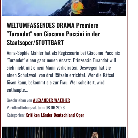
WELTUMFASSENDES DRAMA Premiere
"Turandot" von Giacomo Puccini in der
Staatsoper/STUTTGART
Anna-Sophie Mahler hat als Regisseurin bei Giacomo Puccinis
"Turandot" einen ganz neuen Ansatz. Prinzessin Turandot will
sich nicht mit einem Mann verheiraten. Deswegen hat sie
einen Schutzwall von drei Rätseln errichtet. Wer die Rätsel
lösen kann, bekommt sie zur Frau. Wer scheitert, wird
enthaupte...
Geschrieben von
ALEXANDER WALTHER
Veröffentlichungsdatum:
08.06.2026
Kategorien:
Kritiken
Länder
Deutschland
Oper