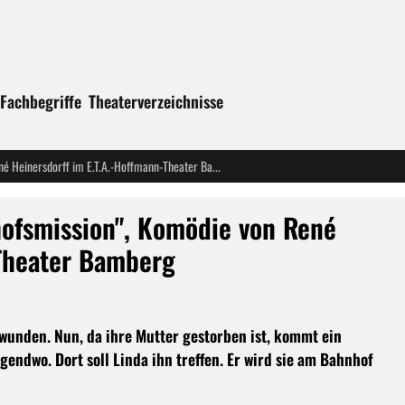
Fachbegriffe
Theaterverzeichnisse
"Endstation Irgendwo. Eine Bahnhofsmission", Komödie von René Heinersdorff im E.T.A.-Hoffmann-Theater Bamberg
hofsmission", Komödie von René
-Theater Bamberg
hwunden. Nun, da ihre Mutter gestorben ist, kommt ein
endwo. Dort soll Linda ihn treffen. Er wird sie am Bahnhof