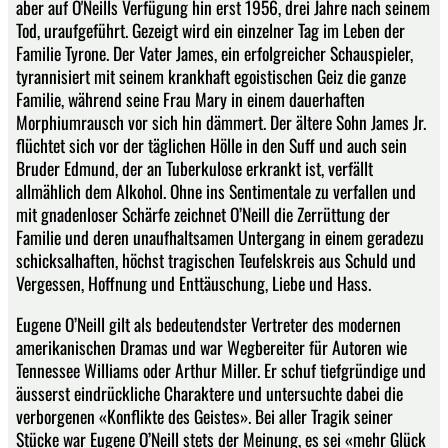
aber auf O'Neills Verfügung hin erst 1956, drei Jahre nach seinem
Tod, uraufgeführt. Gezeigt wird ein einzelner Tag im Leben der
Familie Tyrone. Der Vater James, ein erfolgreicher Schauspieler,
tyrannisiert mit seinem krankhaft egoistischen Geiz die ganze
Familie, während seine Frau Mary in einem dauerhaften
Morphiumrausch vor sich hin dämmert. Der ältere Sohn James Jr.
flüchtet sich vor der täglichen Hölle in den Suff und auch sein
Bruder Edmund, der an Tuberkulose erkrankt ist, verfällt
allmählich dem Alkohol. Ohne ins Sentimentale zu verfallen und
mit gnadenloser Schärfe zeichnet O’Neill die Zerrüttung der
Familie und deren unaufhaltsamen Untergang in einem geradezu
schicksalhaften, höchst tragischen Teufelskreis aus Schuld und
Vergessen, Hoffnung und Enttäuschung, Liebe und Hass.
Eugene O’Neill gilt als bedeutendster Vertreter des modernen
amerikanischen Dramas und war Wegbereiter für Autoren wie
Tennessee Williams oder Arthur Miller. Er schuf tiefgründige und
äusserst eindrückliche Charaktere und untersuchte dabei die
verborgenen «Konflikte des Geistes». Bei aller Tragik seiner
Stücke war Eugene O’Neill stets der Meinung, es sei «mehr Glück