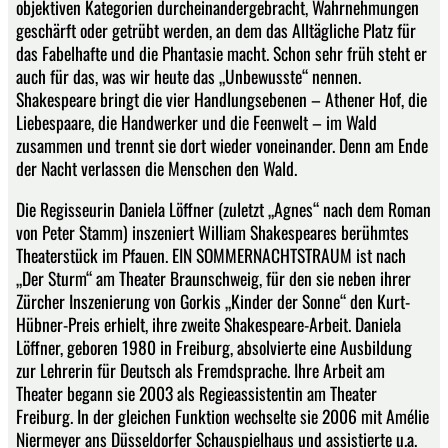
objektiven Kategorien durcheinandergebracht, Wahrnehmungen
geschärft oder getrübt werden, an dem das Alltägliche Platz für
das Fabelhafte und die Phantasie macht. Schon sehr früh steht er
auch für das, was wir heute das „Unbewusste“ nennen.
Shakespeare bringt die vier Handlungsebenen – Athener Hof, die
Liebespaare, die Handwerker und die Feenwelt – im Wald
zusammen und trennt sie dort wieder voneinander. Denn am Ende
der Nacht verlassen die Menschen den Wald.
Die Regisseurin Daniela Löffner (zuletzt „Agnes“ nach dem Roman
von Peter Stamm) inszeniert William Shakespeares berühmtes
Theaterstück im Pfauen. EIN SOMMERNACHTSTRAUM ist nach
„Der Sturm“ am Theater Braunschweig, für den sie neben ihrer
Zürcher Inszenierung von Gorkis „Kinder der Sonne“ den Kurt-
Hübner-Preis erhielt, ihre zweite Shakespeare-Arbeit. Daniela
Löffner, geboren 1980 in Freiburg, absolvierte eine Ausbildung
zur Lehrerin für Deutsch als Fremdsprache. Ihre Arbeit am
Theater begann sie 2003 als Regieassistentin am Theater
Freiburg. In der gleichen Funktion wechselte sie 2006 mit Amélie
Niermeyer ans Düsseldorfer Schauspielhaus und assistierte u.a.