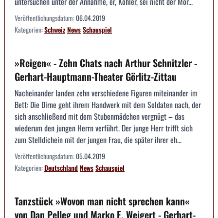
untersuchen unter der Annahme, er, Kohler, sei nicht der Mör...
Veröffentlichungsdatum:
06.04.2019
Kategorien:
Schweiz
News
Schauspiel
»Reigen« - Zehn Chats nach Arthur Schnitzler -
Gerhart-Hauptmann-Theater Görlitz-Zittau
Nacheinander landen zehn verschiedene Figuren miteinander im
Bett: Die Dirne geht ihrem Handwerk mit dem Soldaten nach, der
sich anschließend mit dem Stubenmädchen vergnügt – das
wiederum den jungen Herrn verführt. Der junge Herr trifft sich
zum Stelldichein mit der jungen Frau, die später ihrer eh...
Veröffentlichungsdatum:
05.04.2019
Kategorien:
Deutschland
News
Schauspiel
Tanzstück »Wovon man nicht sprechen kann«
von Dan Pelleg und Marko E. Weigert - Gerhart-