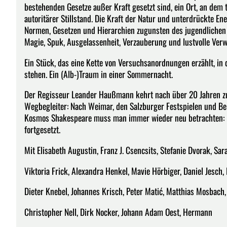
bestehenden Gesetze außer Kraft gesetzt sind, ein Ort, an dem t
autoritärer Stillstand. Die Kraft der Natur und unterdrückte Ene
Normen, Gesetzen und Hierarchien zugunsten des jugendlichen
Magie, Spuk, Ausgelassenheit, Verzauberung und lustvolle Verw
Ein Stück, das eine Kette von Versuchsanordnungen erzählt, in 
stehen. Ein (Alb-)Traum in einer Sommernacht.
Der Regisseur Leander Haußmann kehrt nach über 20 Jahren zu
Wegbegleiter: Nach Weimar, den Salzburger Festspielen und Ber
Kosmos Shakespeare muss man immer wieder neu betrachten: Di
fortgesetzt.
Mit Elisabeth Augustin, Franz J. Csencsits, Stefanie Dvorak, Sar
Viktoria Frick, Alexandra Henkel, Mavie Hörbiger, Daniel Jesch,
Dieter Knebel, Johannes Krisch, Peter Matić, Matthias Mosbach,
Christopher Nell, Dirk Nocker, Johann Adam Oest, Hermann