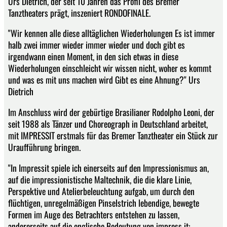
Urs Dietrich, der seit 10 Jahren das Profil des Bremer
Tanztheaters prägt, inszeniert RONDOFINALE.
"Wir kennen alle diese alltäglichen Wiederholungen Es ist immer
halb zwei immer wieder immer wieder und doch gibt es
irgendwann einen Moment, in den sich etwas in diese
Wiederholungen einschleicht wir wissen nicht, woher es kommt
und was es mit uns machen wird Gibt es eine Ahnung?" Urs
Dietrich
Im Anschluss wird der gebürtige Brasilianer Rodolpho Leoni, der
seit 1988 als Tänzer und Choreograph in Deutschland arbeitet,
mit IMPRESSIT erstmals für das Bremer Tanztheater ein Stück zur
Uraufführung bringen.
"In Impressit spiele ich einerseits auf den Impressionismus an,
auf die impressionistische Maltechnik, die die klare Linie,
Perspektive und Atelierbeleuchtung aufgab, um durch den
flüchtigen, unregelmäßigen Pinselstrich lebendige, bewegte
Formen im Auge des Betrachters entstehen zu lassen,
andererseits auf die englische Bedeutung von impress it: