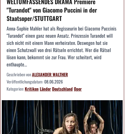
WELTUMFASSENDES DRAMA Premiere
"Turandot" von Giacomo Puccini in der
Staatsoper/STUTTGART
Anna-Sophie Mahler hat als Regisseurin bei Giacomo Puccinis
"Turandot" einen ganz neuen Ansatz. Prinzessin Turandot will
sich nicht mit einem Mann verheiraten. Deswegen hat sie
einen Schutzwall von drei Rätseln errichtet. Wer die Rätsel
lösen kann, bekommt sie zur Frau. Wer scheitert, wird
enthaupte...
Geschrieben von
ALEXANDER WALTHER
Veröffentlichungsdatum:
08.06.2026
Kategorien:
Kritiken
Länder
Deutschland
Oper