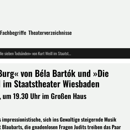
Fachbegriffe
Theaterverzeichnisse
Doppelabend »Herzog Blaubarts Burg« von Béla Bartók und »Die sieben Todsünden« von Kurt Weill im Staatstheater Wiesbaden
Burg« von Béla Bartók und »Die
l im Staatstheater Wiesbaden
9, um 19.30 Uhr im Großen Haus
 impressionistische, sich ins Gewaltige steigernde Musik
t Blaubarts, die gnadenlosen Fragen Judits treiben das Paar