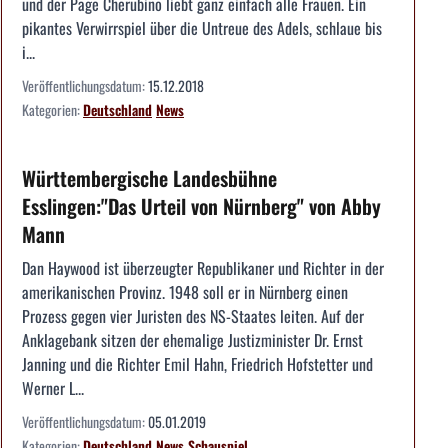
und der Page Cherubino liebt ganz einfach alle Frauen. Ein
pikantes Verwirrspiel über die Untreue des Adels, schlaue bis
i...
Veröffentlichungsdatum:
15.12.2018
Kategorien:
Deutschland
News
Württembergische Landesbühne
Esslingen:"Das Urteil von Nürnberg" von Abby
Mann
Dan Haywood ist überzeugter Republikaner und Richter in der
amerikanischen Provinz. 1948 soll er in Nürnberg einen
Prozess gegen vier Juristen des NS-Staates leiten. Auf der
Anklagebank sitzen der ehemalige Justizminister Dr. Ernst
Janning und die Richter Emil Hahn, Friedrich Hofstetter und
Werner L...
Veröffentlichungsdatum:
05.01.2019
Kategorien:
Deutschland
News
Schauspiel