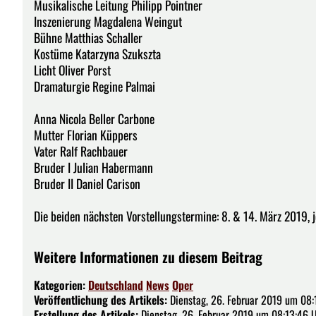
Musikalische Leitung Philipp Pointner
Inszenierung Magdalena Weingut
Bühne Matthias Schaller
Kostüme Katarzyna Szukszta
Licht Oliver Porst
Dramaturgie Regine Palmai
Anna Nicola Beller Carbone
Mutter Florian Küppers
Vater Ralf Rachbauer
Bruder I Julian Habermann
Bruder II Daniel Carison
Die beiden nächsten Vorstellungstermine: 8. & 14. März 2019, 
Weitere Informationen zu diesem Beitrag
Kategorien:
Deutschland
News
Oper
Veröffentlichung des Artikels:
Dienstag, 26. Februar 2019 um 08:
Erstellung des Artikels:
Dienstag, 26. Februar 2019 um 08:13:46 