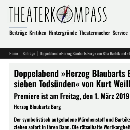
Beiträge
Kritiken
Hintergründe
Theatermacher
Service
Home
Beiträge
Doppelabend »Herzog Blaubarts 
sieben Todsünden« von Kurt Weil
Premiere ist am Freitag, den 1. März 201
Herzog Blaubarts Burg
Der symbolistisch aufgeladene Märchenstoff und Bartóks
ziehen sofort in ihren Bann. Die rätselhafte Wortkarghei