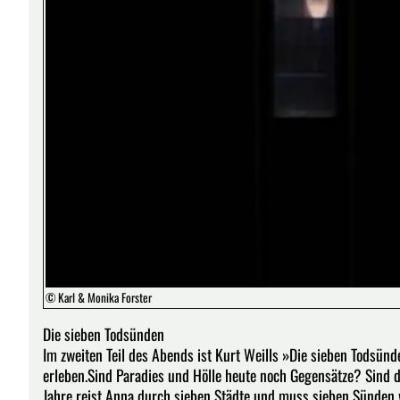
© Karl & Monika Forster
Die sieben Todsünden
Im zweiten Teil des Abends ist Kurt Weills »Die sieben Todsü
erleben.Sind Paradies und Hölle heute noch Gegensätze? Sind
Jahre reist Anna durch sieben Städte und muss sieben Sünden wid