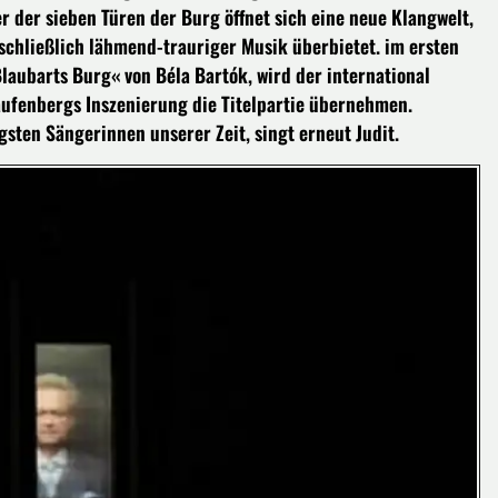
 der sieben Türen der Burg öffnet sich eine neue Klangwelt,
 schließlich lähmend-trauriger Musik überbietet. im ersten
aubarts Burg« von Béla Bartók, wird der international
Laufenbergs Inszenierung die Titelpartie übernehmen.
gsten Sängerinnen unserer Zeit, singt erneut Judit.