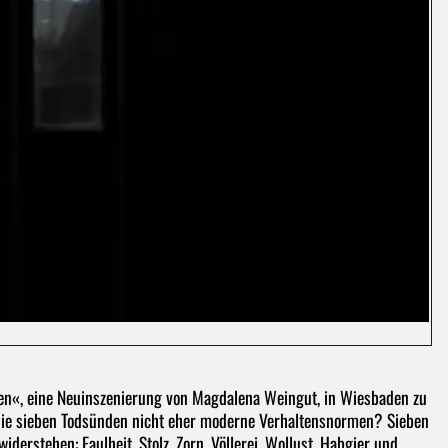
nden«, eine Neuinszenierung von Magdalena Weingut, in Wiesbaden zu
 die sieben Todsünden nicht eher moderne Verhaltensnormen? Sieben
erstehen: Faulheit, Stolz, Zorn, Völlerei, Wollust, Habgier und