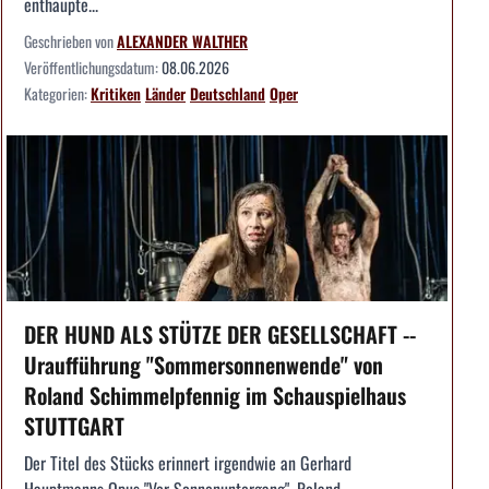
enthaupte...
Geschrieben von
ALEXANDER WALTHER
Veröffentlichungsdatum:
08.06.2026
Kategorien:
Kritiken
Länder
Deutschland
Oper
DER HUND ALS STÜTZE DER GESELLSCHAFT --
Uraufführung "Sommersonnenwende" von
Roland Schimmelpfennig im Schauspielhaus
STUTTGART
Der Titel des Stücks erinnert irgendwie an Gerhard
Hauptmanns Opus "Vor Sonnenuntergang". Roland