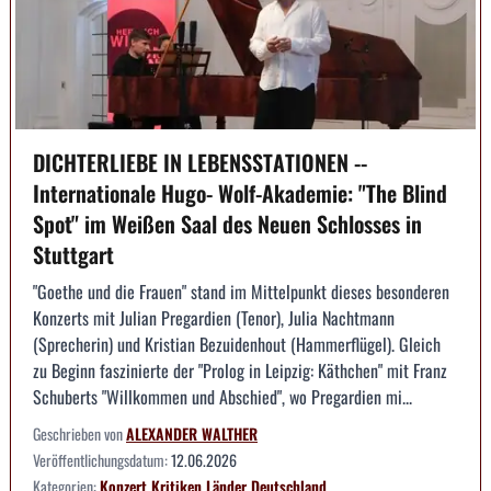
DICHTERLIEBE IN LEBENSSTATIONEN --
Internationale Hugo- Wolf-Akademie: "The Blind
Spot" im Weißen Saal des Neuen Schlosses in
Stuttgart
"Goethe und die Frauen" stand im Mittelpunkt dieses besonderen
Konzerts mit Julian Pregardien (Tenor), Julia Nachtmann
(Sprecherin) und Kristian Bezuidenhout (Hammerflügel). Gleich
zu Beginn faszinierte der "Prolog in Leipzig: Käthchen" mit Franz
Schuberts "Willkommen und Abschied", wo Pregardien mi...
Geschrieben von
ALEXANDER WALTHER
Veröffentlichungsdatum:
12.06.2026
Kategorien:
Konzert
Kritiken
Länder
Deutschland