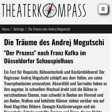
☰
Home
Beiträge
Die Träume des Andrej Mogutschi
Die Träume des Andrej Mogutschi
"Der Prozess" nach Franz Kafka im
Düsseldorfer Schauspielhaus
Ein Fest für Requisite, Bühnentechnik und Kostümbildnerei! Der
Regisseur Andrej Mogutschi schöpft aus dem Vollen, um seine
Traumphantasien umzusetzen. Absurdität und Surreales haben es
ihm angetan. In schnellem Wechsel dreht sich die Bühne in
verschiedenen Ebenen, man schwebt in Booten am Himmel und
am Boden, Wolken und behütete Männer ziehen vorüber wie auf
René Magrittes Bildern. Gewagte Kostümierungen und ein
Riesenbaby. Schräg gestellte Zimmer und Türen, die ins Nichts