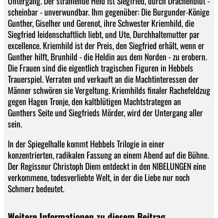
Untergang. Der strahlende Held ist Siegfried, durch Drachenblut -
scheinbar - unverwundbar. Ihm gegenüber: Die Burgunder-Könige
Gunther, Giselher und Gerenot, ihre Schwester Kriemhild, die
Siegfried leidenschaftlich liebt, und Ute, Durchhaltemutter par
excellence. Kriemhild ist der Preis, den Siegfried erhält, wenn er
Gunther hilft, Brunhild - die Heldin aus dem Norden - zu erobern.
Die Frauen sind die eigentlich tragischen Figuren in Hebbels
Trauerspiel. Verraten und verkauft an die Machtinteressen der
Männer schwören sie Vergeltung. Kriemhilds finaler Rachefeldzug
gegen Hagen Tronje, den kaltblütigen Machtstrategen an
Gunthers Seite und Siegfrieds Mörder, wird der Untergang aller
sein.
In der Spiegelhalle kommt Hebbels Trilogie in einer
konzentrierten, radikalen Fassung an einem Abend auf die Bühne.
Der Regisseur Christoph Diem entdeckt in den NIBELUNGEN eine
verkommene, todesverliebte Welt, in der die Liebe nur noch
Schmerz bedeutet.
Weitere Informationen zu diesem Beitrag