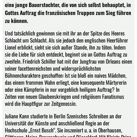
eine junge Bauerstochter, die von sich selbst behauptet, in
Gottes Auftrag die französischen Truppen zum Sieg führen
zu können.
Und tatsächlich gewinnen sie mit ihr an der Spitze des Heeres
Schlacht um Schlacht. Als sie jedoch den englischen Heerführer
Lionel erblickt, sieht sie sich außer Stande, ihn zu töten. Indem
sie die Liebe für sich entdeckt, beginnt sie an Gottes Auftrag zu
zweifeln. Friedrich Schiller hat mit der Jungfrau von Orleans einen
seiner facettenreichsten und widersprüchlichsten
Bühnencharaktere geschaffen: Ist sie bloß ein naives Mädchen,
das einem frommen Wahn erliegt, eine konsequente Märtyrerin
oder eine Kämpferin in nur vorgeblich heiligem Auftrag? In
Zeiten von neuen Glaubenskriegen und religiösem Fanatismus
wird die Hauptfigur zur Zeitgenossin.
Juliane Kann studierte in Berlin Szenisches Schreiben an der
Universität der Künste und anschließend Regie an der
Hochschule „Ernst Busch“. Sie inszeniert u. a. in Oberhausen,
Göttingen, Mainz, Braunschweig und Düsseldorf. Mit Kleists Prinz