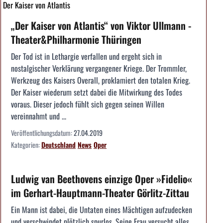
Der Kaiser von Atlantis
„Der Kaiser von Atlantis“ von Viktor Ullmann -
Theater&Philharmonie Thüringen
Der Tod ist in Lethargie verfallen und ergeht sich in
nostalgischer Verklärung vergangener Kriege. Der Trommler,
Werkzeug des Kaisers Overall, proklamiert den totalen Krieg.
Der Kaiser wiederum setzt dabei die Mitwirkung des Todes
voraus. Dieser jedoch fühlt sich gegen seinen Willen
vereinnahmt und ...
Veröffentlichungsdatum:
27.04.2019
Kategorien:
Deutschland
News
Oper
Ludwig van Beethovens einzige Oper »Fidelio«
im Gerhart-Hauptmann-Theater Görlitz-Zittau
Ein Mann ist dabei, die Untaten eines Mächtigen aufzudecken
und verschwindet plötzlich spurlos. Seine Frau versucht alles,