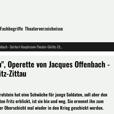
Fachbegriffe
Theaterverzeichnisse
"Die Grossherzogin von Gerolstein", Operette von Jacques Offenbach - Gerhart-Hauptmann-Theater-Görlitz-Zittau
n", Operette von Jacques Offenbach -
tz-Zittau
rolstein hat eine Schwäche für junge Soldaten, soll aber den
en Fritz erblickt, ist sie hin und weg. Sie ernennt ihn zum
er Oberschicht mal wieder in den Krieg geschickt werden.