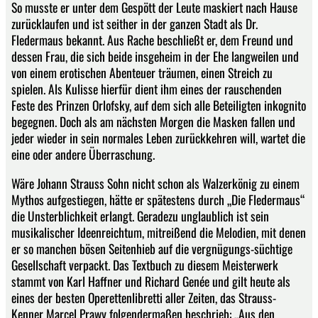
So musste er unter dem Gespött der Leute maskiert nach Hause
zurücklaufen und ist seither in der ganzen Stadt als Dr.
Fledermaus bekannt. Aus Rache beschließt er, dem Freund und
dessen Frau, die sich beide insgeheim in der Ehe langweilen und
von einem erotischen Abenteuer träumen, einen Streich zu
spielen. Als Kulisse hierfür dient ihm eines der rauschenden
Feste des Prinzen Orlofsky, auf dem sich alle Beteiligten inkognito
begegnen. Doch als am nächsten Morgen die Masken fallen und
jeder wieder in sein normales Leben zurückkehren will, wartet die
eine oder andere Überraschung.
Wäre Johann Strauss Sohn nicht schon als Walzerkönig zu einem
Mythos aufgestiegen, hätte er spätestens durch „Die Fledermaus“
die Unsterblichkeit erlangt. Geradezu unglaublich ist sein
musikalischer Ideenreichtum, mitreißend die Melodien, mit denen
er so manchen bösen Seitenhieb auf die vergnügungs-süchtige
Gesellschaft verpackt. Das Textbuch zu diesem Meisterwerk
stammt von Karl Haffner und Richard Genée und gilt heute als
eines der besten Operettenlibretti aller Zeiten, das Strauss-
Kenner Marcel Prawy folgendermaßen beschrieb: „Aus den