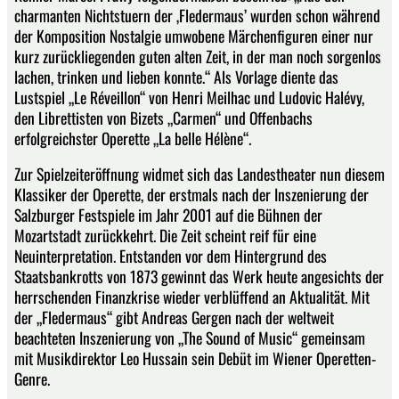
charmanten Nichtstuern der ‚Fledermaus’ wurden schon während
der Komposition Nostalgie umwobene Märchenfiguren einer nur
kurz zurückliegenden guten alten Zeit, in der man noch sorgenlos
lachen, trinken und lieben konnte.“ Als Vorlage diente das
Lustspiel „Le Réveillon“ von Henri Meilhac und Ludovic Halévy,
den Librettisten von Bizets „Carmen“ und Offenbachs
erfolgreichster Operette „La belle Hélène“.
Zur Spielzeiteröffnung widmet sich das Landestheater nun diesem
Klassiker der Operette, der erstmals nach der Inszenierung der
Salzburger Festspiele im Jahr 2001 auf die Bühnen der
Mozartstadt zurückkehrt. Die Zeit scheint reif für eine
Neuinterpretation. Entstanden vor dem Hintergrund des
Staatsbankrotts von 1873 gewinnt das Werk heute angesichts der
herrschenden Finanzkrise wieder verblüffend an Aktualität. Mit
der „Fledermaus“ gibt Andreas Gergen nach der weltweit
beachteten Inszenierung von „The Sound of Music“ gemeinsam
mit Musikdirektor Leo Hussain sein Debüt im Wiener Operetten-
Genre.