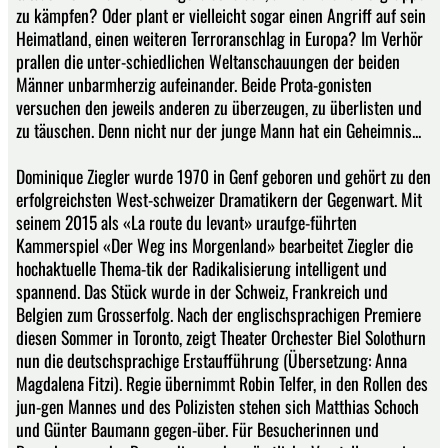
zu kämpfen? Oder plant er vielleicht sogar einen Angriff auf sein
Heimatland, einen weiteren Terroranschlag in Europa? Im Verhör
prallen die unter-schiedlichen Weltanschauungen der beiden
Männer unbarmherzig aufeinander. Beide Prota-gonisten
versuchen den jeweils anderen zu überzeugen, zu überlisten und
zu täuschen. Denn nicht nur der junge Mann hat ein Geheimnis...
Dominique Ziegler wurde 1970 in Genf geboren und gehört zu den
erfolgreichsten West-schweizer Dramatikern der Gegenwart. Mit
seinem 2015 als «La route du levant» uraufge-führten
Kammerspiel «Der Weg ins Morgenland» bearbeitet Ziegler die
hochaktuelle Thema-tik der Radikalisierung intelligent und
spannend. Das Stück wurde in der Schweiz, Frankreich und
Belgien zum Grosserfolg. Nach der englischsprachigen Premiere
diesen Sommer in Toronto, zeigt Theater Orchester Biel Solothurn
nun die deutschsprachige Erstaufführung (Übersetzung: Anna
Magdalena Fitzi). Regie übernimmt Robin Telfer, in den Rollen des
jun-gen Mannes und des Polizisten stehen sich Matthias Schoch
und Günter Baumann gegen-über. Für Besucherinnen und