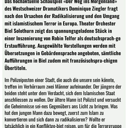
Das hochaktuelle Schauspiel «Der Weg ins Morgenland»
des Westschweizer Dramatikers Dominique Ziegler fragt
nach den Ursachen der Radikalisierung und den Umgang
mit islamistischem Terror in Europa. Theater Orchester
Biel Solothurn zeigt das spannungsgeladene Stück in
einer Inszenierung von Robin Telfer als deutschsprach-ge
Erstaufführung. Ausgewählte Vorstellungen werden mit
Übersetzungen in Gebärdensprache angeboten, sämtliche
Aufführungen in Biel zudem mit französischspra-chigen
Übertiteln.
Im Polizeiposten einer Stadt, die auch die unsere sein könnte,
treffen im Verhörraum zwei Männer aufeinander. Der jüngere der
beiden steht unter dem Verdacht, sich dem Islamischen Staat
anschliessen zu wollen. Der ältere Mann ist Polizist und versucht
die Geheimnisse sei-nes Gegenübers ans Licht zu bringen. Was
hat den jungen Mann dazu bewegt, zuerst zum Islam zu
konvertieren und sich dann zu radikalisieren? Wollte er
tatsächlich in ein Konfliktge-biet reisen, um für die Terrorgruppe