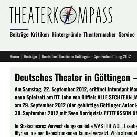
Beiträge
Kritiken
Hintergründe
Theatermacher
Service
Home
Beiträge
Deutsches Theater in Göttingen – Spielzeiteröffnung 2012
Deutsches Theater in Göttingen –
Am Samstag, 22. September 2012, eröffnet Intendant M
neue Spielzeit am DT. John von Düffels ALLE SECHZEHN J
am 29. September 2012 (der gebürtige Göttinger Autor 
30. September 2012 mit Sven Nordqvists PETTERSSON UN
In Shakespeares Verwechslungskomödie WAS IHR WOLLT zaubern
Illyrien in einen liebestrunkenen Taumel versetzt. Viola strand