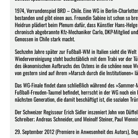
1974, Vorrundenspiel BRD – Chile. Eine WG in Berlin-Charlot
bestanden und gibt einen aus. Freundin Sabine ist schon so breit
Heidrun plädiert beim Plenum dafür, dass Künstler Hans-Helge
chronisch abgebrannte Kfz-Mechaniker Carlo, DKP-Mitglied und G
Genossen in Chile stark macht.
Sechzehn Jahre später zur Fußball-WM in Italien sieht die Welt
Wiedervereinigung steht buchstäblich mit dem Trabi vor der Tür. 
des ökonomischen Aufbruchs des Ostens in die schöne neue We
von gestern sind auf ihrem »Marsch durch die Institutionen« 
Das WG-Finale findet dann schließlich während des »Sommer-
Fußball-Freuden-Taumel befindet, herrscht in der WG noch ein 
nächsten Generation, die damit beschäftigt ist, die sozialen Trü
Der Schweizer Regisseur Erich Sidler inszeniert John von Düffel
Schreiber; Andreas Schneider, und Meinolf Steiner, Paul Wenni
29. September 2012 (Premiere in Anwesenheit des Autors), Beg