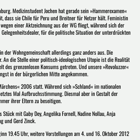
tenburg. Medizinstudent Jochen hat gerade sein »Hammerexamen«
, dass sie Chile für Peru und Breitner für Netzer hält. Feministin
 wegen einer Aktzeichnung aus der WG fliegt, während sich der
elegenheitsdealer, für die politische Situation der unterdrückten
 in der Wohngemeinschaft allerdings ganz anders aus. Die
An die Stelle einer politisch-ideologischen Utopie ist die Realität
lt des grenzenlosen Konsums getreten. Und unsere »Revoluzzer«
längst in der bürgerlichen Mitte angekommen.
Märchens« 2006 statt. Während sich »Schland« im nationalen
letztes Mal Aufbruchsstimmung. Diesmal aber in Gestalt der
mmer ihrer Eltern zu beseitigen.
s Stück mit Gaby Dey, Angelika Fornell, Nadine Nollau, Anja
ng und Gerd Zinck.
inn 19.45 Uhr, weitere Vorstellungen am 4. und 16. Oktober 2012