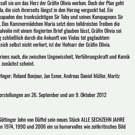
 soll sie um das Herz der Gräfin Olivia werben. Doch der Plan geht
la, die sich ihrerseits längst in den Herzog verguckt hat. Ein
Eskapaden des trunksüchtigen Sir Toby und seines Kompagnons Sir
t. Das Kammermädchen Maria setzt dem tolldreisten Treiben die
volio mit einem fingierten Brief glauben lässt, Gräfin Olivia sei
ng schließlich durch die Ankunft von Violas tot geglaubtem
ch selbst nicht verliert, ist der Hofnarr der Gräfin Olivia.
riens nach, die zwischen Ungewissheit, Verführungskraft und Komik
s zunächst scheint.
Heger; Roland Bonjour, Jan Exner, Andreas Daniel Müller, Moritz
Vorstellungen am 26. September und am 9. Oktober 2012
e Göttinger John von Düffel sein neues Stück ALLE SECHZEHN JAHRE
n 1974, 1990 und 2006 ein so humorvolles wie zeitkritisches Bild