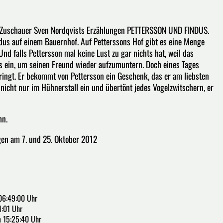
en Zuschauer Sven Nordqvists Erzählungen PETTERSSON UND FINDUS.
dus auf einem Bauernhof. Auf Petterssons Hof gibt es eine Menge
. Und falls Pettersson mal keine Lust zu gar nichts hat, weil das
was ein, um seinen Freund wieder aufzumuntern. Doch eines Tages
bringt. Er bekommt von Pettersson ein Geschenk, das er am liebsten
nicht nur im Hühnerstall ein und übertönt jedes Vogelzwitschern, er
hn.
gen am 7. und 25. Oktober 2012
06:49:00 Uhr
:01 Uhr
m 15:25:40 Uhr