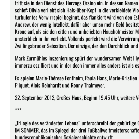
tritt sie in den Dienst des Herzogs Orsino ein. In dessen Namen
schief: Olivia verliebt sich Hals-über-Kopf in die verkleidete Vio
turbulentes Verwirrspiel beginnt, das flankiert wird von den 
Andrew, der wenig Intellekt, dafür aber umso mehr Geld besitz
Krone auf, als sie den eitlen und unbeliebten Haushofmeister Mal
unsterblich in ihn verliebt. Vollends perfekt wird die Verwirru
Zwillingsbruder Sebastian. Der einzige, der den Durchblick und si
Mark Zurmühles Inszenierung spürt der wundersamen Welt Illy
immerzu oszilliert und in der doch immer alles anders ist als e
Es spielen Marie-Thérèse Fontheim, Paula Hans, Marie-Kristien 
Pliquet, Alois Reinhardt und Ronny Thalmeyer.
22. September 2012, Großes Haus, Beginn 19.45 Uhr, weitere 
***
„Trilogie des veränderten Lebens“ unterschreibt der gebürtig
IM SOMMER, das im Spiegel der drei Fußballweltmeisterschafte
bundesrepublikanischer Sozialgeschichte entwirft.