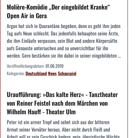
Molière-Komödie „Der eingebildet Kranke“
Open Air in Gera
Argan hat sich in Quarantäne begeben, denn es geht ihm jeden
Tag aufs Neue schlecht. Das jedenfalls behaupten seine Ärzte,
die ihm Einläufe verpassen, sein Blut und andere Körpersäfte
aufs Genauste untersuchen und so unverzichtbar für ihn
werden. Gern bestärken sie ihn dabei in seiner eingebildeten ...
Veröffentlichungsdatum:
01.06.2019
Kategorien:
Deutschland
News
Schauspiel
Uraufführung: »Das kalte Herz« - Tanztheater
von Reiner Feistel nach dem Märchen von
Wilhelm Hauff - Theater Ulm
Peter ist ein armer Tropf und sehnt sich aus der bitteren
Armut seiner Vorväter heraus. Aber nicht durch Fleiß und
Arbeit will er sein Geschick ändern, nein, überirdische Mächte