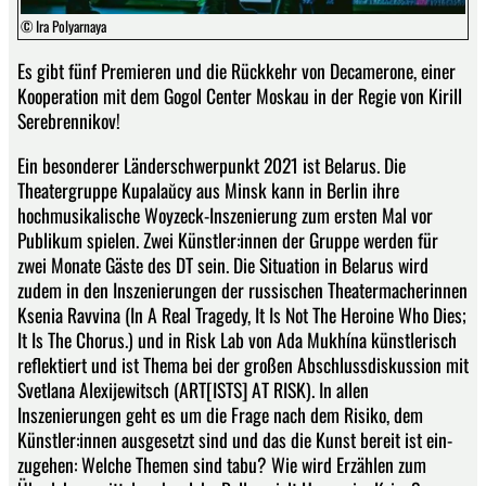
© Ira Polyarnaya
Es gibt fünf Premieren und die Rückkehr von Decamerone, einer
Kooperation mit dem Gogol Center Moskau in der Regie von Kirill
Serebrennikov!
Ein besonderer Länderschwerpunkt 2021 ist Belarus. Die
Theatergruppe Kupalaŭcy aus Minsk kann in Berlin ihre
hochmusikalische Woyzeck-Inszenierung zum ersten Mal vor
Publikum spielen. Zwei Künstler:in­nen der Gruppe werden für
zwei Monate Gäste des DT sein. Die Situation in Belarus wird
zudem in den Inszenierungen der russischen Theatermacherinnen
Ksenia Ravvina (In A Real Tragedy, It Is Not The Heroine Who Dies;
It Is The Chorus.) und in Risk Lab von Ada Mukhína künstlerisch
reflektiert und ist Thema bei der großen Abschlussdiskussion mit
Svetlana Alexijewitsch (ART[ISTS] AT RISK). In allen
Inszenierungen geht es um die Frage nach dem Risiko, dem
Künstler:innen ausgesetzt sind und das die Kunst bereit ist ein­
zugehen: Welche Themen sind tabu? Wie wird Erzählen zum