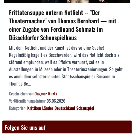
Frittatensuppe unterm Notlicht -- "Der
Theatermacher" von Thomas Bernhard — mit
einer Zugabe von Ferdinand Schmalz im
Düsseldorfer Schauspielhaus
Mit dem Notlicht und der Kunst ist das so eine Sache!
Regelmäßig hagelt es Beschwerden, wird das Notlicht doch als
störend empfunden, weil es Effekte verhunzt, sei es in
Ausstellungen in Museen oder in Theaterinszenierungen. So geht
es auch dem selbsternannten Staatsschauspieler Bruscon in
Thomas Be...
Geschrieben von
Dagmar Kurtz
Veröffentlichungsdatum:
05.06.2026
Kategorien:
Kritiken
Länder
Deutschland
Schauspiel
Folgen Sie uns auf