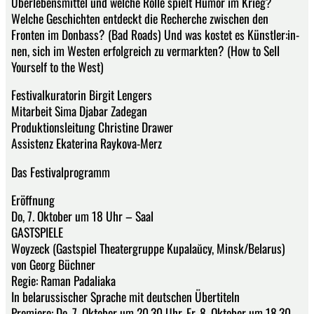
Überlebens­mittel und welche Rolle spielt Humor im Krieg?
Welche Geschichten entdeckt die Recherche zwischen den
Fronten im Donbass? (Bad Roads) Und was kostet es Künstler:in­
nen, sich im Westen erfolgreich zu vermarkten? (How to Sell
Yourself to the West)
Festivalkuratorin Birgit Lengers
Mitarbeit Sima Djabar Zadegan
Produktionsleitung Christine Drawer
Assistenz Ekaterina Raykova-Merz
Das Festivalprogramm
Eröffnung
Do, 7. Oktober um 18 Uhr – Saal
GASTSPIELE
Woyzeck (Gastspiel Theatergruppe Kupalaŭcy, Minsk/Belarus)
von Georg Büchner
Regie: Raman Padaliaka
In belarussischer Sprache mit deutschen Übertiteln
Premiere: Do, 7. Oktober um 20.30 Uhr, Fr, 8. Oktober um 18.30