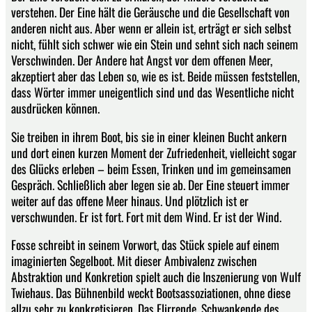
verstehen. Der Eine hält die Geräusche und die Gesellschaft von
anderen nicht aus. Aber wenn er allein ist, erträgt er sich selbst
nicht, fühlt sich schwer wie ein Stein und sehnt sich nach seinem
Verschwinden. Der Andere hat Angst vor dem offenen Meer,
akzeptiert aber das Leben so, wie es ist. Beide müssen feststellen,
dass Wörter immer uneigentlich sind und das Wesentliche nicht
ausdrücken können.
Sie treiben in ihrem Boot, bis sie in einer kleinen Bucht ankern
und dort einen kurzen Moment der Zufriedenheit, vielleicht sogar
des Glücks erleben – beim Essen, Trinken und im gemeinsamen
Gespräch. Schließlich aber legen sie ab. Der Eine steuert immer
weiter auf das offene Meer hinaus. Und plötzlich ist er
verschwunden. Er ist fort. Fort mit dem Wind. Er ist der Wind.
Fosse schreibt in seinem Vorwort, das Stück spiele auf einem
imaginierten Segelboot. Mit dieser Ambivalenz zwischen
Abstraktion und Konkretion spielt auch die Inszenierung von Wulf
Twiehaus. Das Bühnenbild weckt Bootsassoziationen, ohne diese
allzu sehr zu konkretisieren. Das Flirrende, Schwankende des