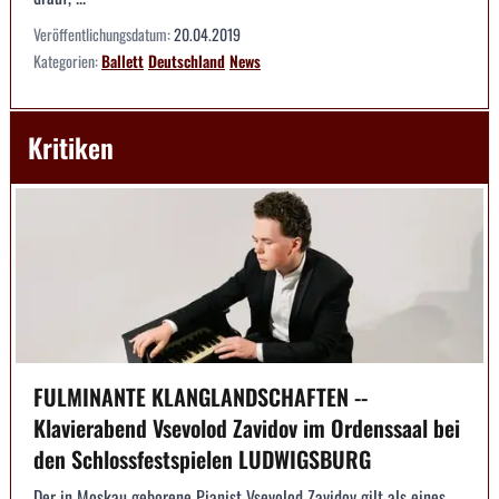
Veröffentlichungsdatum:
20.04.2019
Kategorien:
Ballett
Deutschland
News
Kritiken
FULMINANTE KLANGLANDSCHAFTEN --
Klavierabend Vsevolod Zavidov im Ordenssaal bei
den Schlossfestspielen LUDWIGSBURG
Der in Moskau geborene Pianist Vsevolod Zavidov gilt als eines