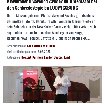
Klavierabend Vsevolod Zavidov im Ordenssaal bei
den Schlossfestspielen LUDWIGSBURG
Der in Moskau geborene Pianist Vsevolod Zavidov gilt als eines
der größten Talente. Bereits im Alter von zehn Jahren feierte er
sein Solodebüt in der New Yorker Carnegie Hall. Dies zeigte sich
sogleich bei seiner fulminanten Wiedergabe von Sergej
Rachmaninows Prelude, Gavotte & Gigue nach Bachs E-Du...
Geschrieben von
ALEXANDER WALTHER
Veröffentlichungsdatum:
13.06.2026
Kategorien:
Konzert
Kritiken
Länder
Deutschland