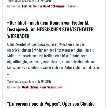
Veröffentlichungsdatum:
21.04.2019
Kategorien:
Festival
Deutschland
Schauspiel
Themen
»Der Idiot« nach dem Roman von Fjodor M.
Dostojewski im HESSISCHEN STAATSTHEATER
WIESBADEN
Ohne Zweifel ist Dostojewskis Fürst Myschkin eine der
eindrücklichsten Erfindungen der Literaturgeschichte. Ihn als
»Idiot« zu bezeichnen ist freilich eine böse Pointe, denn
eigentlich ging es Dostojewski darum, einen »absolut schönen
Menschen« zu schildern, wobei sich der Autor sicher war, dass es
...
Veröffentlichungsdatum:
19.04.2019
Kategorien:
Deutschland
News
Schauspiel
"L’incoronazione di Poppea", Oper von Claudio