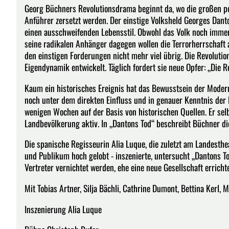
Georg Büchners Revolutionsdrama beginnt da, wo die großen pol
Anführer zersetzt werden. Der einstige Volksheld Georges Dan
einen ausschweifenden Lebensstil. Obwohl das Volk noch immer
seine radikalen Anhänger dagegen wollen die Terrorherrschaft a
den einstigen Forderungen nicht mehr viel übrig. Die Revolutio
Eigendynamik entwickelt. Täglich fordert sie neue Opfer: „Die Rev
Kaum ein historisches Ereignis hat das Bewusstsein der Moderne 
noch unter dem direkten Einfluss und in genauer Kenntnis der 
wenigen Wochen auf der Basis von historischen Quellen. Er se
Landbevölkerung aktiv. In „Dantons Tod“ beschreibt Büchner die
Die spanische Regisseurin Alia Luque, die zuletzt am Landesthe
und Publikum hoch gelobt - inszenierte, untersucht „Dantons 
Vertreter vernichtet werden, ehe eine neue Gesellschaft errich
Mit Tobias Artner, Silja Bächli, Cathrine Dumont, Bettina Kerl, 
Inszenierung Alia Luque