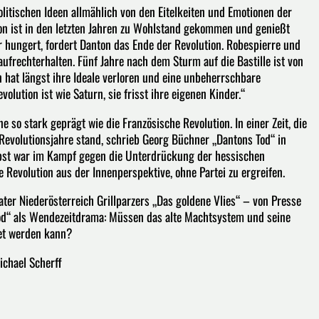
itischen Ideen allmählich von den Eitelkeiten und Emotionen der
ton ist in den letzten Jahren zu Wohlstand gekommen und genießt
 hungert, fordert Danton das Ende der Revolution. Robespierre und
ufrechterhalten. Fünf Jahre nach dem Sturm auf die Bastille ist von
n hat längst ihre Ideale verloren und eine unbeherrschbare
olution ist wie Saturn, sie frisst ihre eigenen Kinder.“
so stark geprägt wie die Französische Revolution. In einer Zeit, die
Revolutionsjahre stand, schrieb Georg Büchner „Dantons Tod“ in
lbst war im Kampf gegen die Unterdrückung der hessischen
 Revolution aus der Innenperspektive, ohne Partei zu ergreifen.
ater Niederösterreich Grillparzers „Das goldene Vlies“ – von Presse
Tod“ als Wendezeitdrama: Müssen das alte Machtsystem und seine
tet werden kann?
Michael Scherff