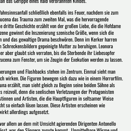
 man das Gerippe eines halb verbrannten Kindes.
Wahnsinnsanfall schließlich ebenfalls ins Feuer, nachdem sie zum
Azucena das Trauma zum zweiten Mal, was die hervorragende
ie dritte Geschichte erzählt von der großen Liebe, die die Hofdame
Szene gewinnt die Inszenierung szenische Größe, wenn sich die
n und das gewaltige Drama beschwören. Denn im Kerker harren
n Schreckensbildern gepeinigte Mutter zu beruhigen. Leonora
er aber glaubt sich verraten, bis die Sterbende ihr Liebesopfer
zucena zum Fenster, um sie Zeugin der Exekution werden zu lassen.
rinnerungen und Flashbacks stehen im Zentrum. Einmal sieht man
sch wirken. Die Figuren bewegen sich dazu wie in einem Horrorfilm.
na erzählt, man sieht gleich zu Beginn seine beiden Söhne als
reizvoll, denn die seelischen Verletzungen der Protagonisten
tinnen und Artisten, die die Hauptfiguren in seltsamer Weise
cht so einfach lösen lassen. Diese Artisten erscheinen wie
irkt allerdings aufgesetzt.
t vor allem an dem mit Umsicht agierenden Dirigenten Antonello
lässt, was den Sängern zugute kommt. Unmittelbare Wärme und