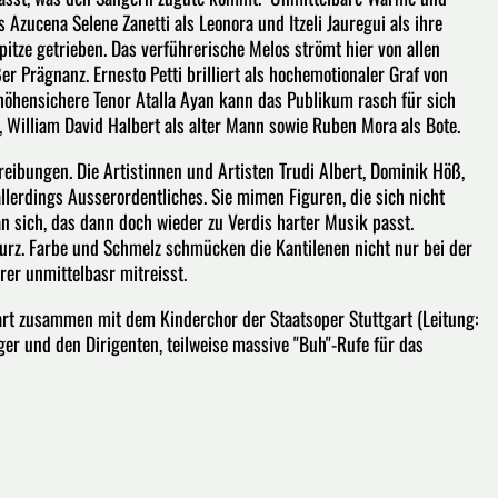
zucena Selene Zanetti als Leonora und Itzeli Jauregui als ihre
pitze getrieben. Das verführerische Melos strömt hier von allen
er Prägnanz. Ernesto Petti brilliert als hochemotionaler Graf von
 höhensichere Tenor Atalla Ayan kann das Publikum rasch für sich
z, William David Halbert als alter Mann sowie Ruben Mora als Bote.
reibungen. Die Artistinnen und Artisten Trudi Albert, Dominik Höß,
llerdings Ausserordentliches. Sie mimen Figuren, die sich nicht
an sich, das dann doch wieder zu Verdis harter Musik passt.
urz. Farbe und Schmelz schmücken die Kantilenen nicht nur bei der
örer unmittelbasr mitreisst.
art zusammen mit dem Kinderchor der Staatsoper Stuttgart (Leitung:
er und den Dirigenten, teilweise massive "Buh"-Rufe für das