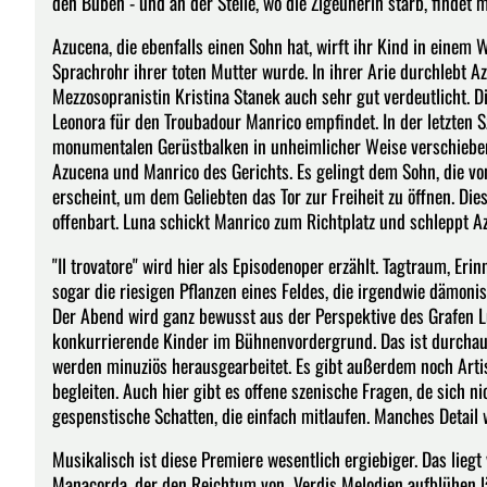
den Buben - und an der Stelle, wo die Zigeunerin starb, findet
Azucena, die ebenfalls einen Sohn hat, wirft ihr Kind in einem 
Sprachrohr ihrer toten Mutter wurde. In ihrer Arie durchlebt 
Mezzosopranistin Kristina Stanek auch sehr gut verdeutlicht. D
Leonora für den Troubadour Manrico empfindet. In der letzten 
monumentalen Gerüstbalken in unheimlicher Weise verschiebe
Azucena und Manrico des Gerichts. Es gelingt dem Sohn, die vo
erscheint, um dem Geliebten das Tor zur Freiheit zu öffnen. Dies
offenbart. Luna schickt Manrico zum Richtplatz und schleppt A
"Il trovatore" wird hier als Episodenoper erzählt. Tagtraum, E
sogar die riesigen Pflanzen eines Feldes, die irgendwie dämoni
Der Abend wird ganz bewusst aus der Perspektive des Grafen Lu
konkurrierende Kinder im Bühnenvordergrund. Das ist durchaus 
werden minuziös herausgearbeitet. Es gibt außerdem noch Artis
begleiten. Auch hier gibt es offene szenische Fragen, de sich ni
gespenstische Schatten, die einfach mitlaufen. Manches Detail w
Musikalisch ist diese Premiere wesentlich ergiebiger. Das lieg
Manacorda, der den Reichtum von Verdis Melodien aufblühen 