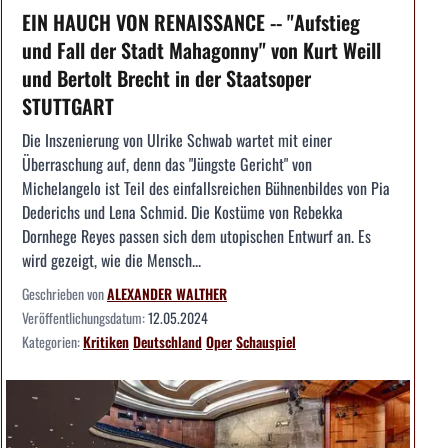
EIN HAUCH VON RENAISSANCE -- "Aufstieg
und Fall der Stadt Mahagonny" von Kurt Weill
und Bertolt Brecht in der Staatsoper
STUTTGART
Die Inszenierung von Ulrike Schwab wartet mit einer
Überraschung auf, denn das "Jüngste Gericht" von
Michelangelo ist Teil des einfallsreichen Bühnenbildes von Pia
Dederichs und Lena Schmid. Die Kostüme von Rebekka
Dornhege Reyes passen sich dem utopischen Entwurf an. Es
wird gezeigt, wie die Mensch...
Geschrieben von
ALEXANDER WALTHER
Veröffentlichungsdatum:
12.05.2024
Kategorien:
Kritiken
Deutschland
Oper
Schauspiel