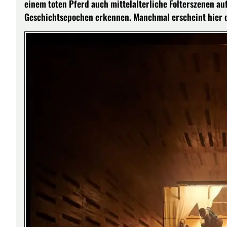
einem toten Pferd auch mittelalterliche Folterszenen a
Geschichtsepochen erkennen. Manchmal erscheint hier di