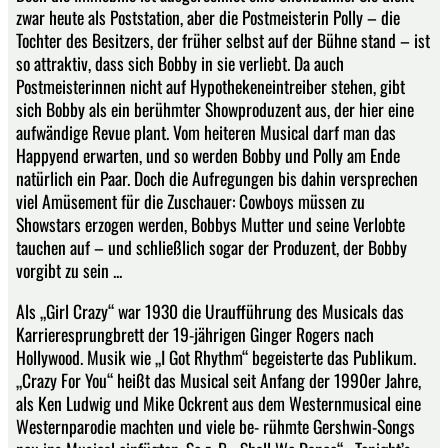
zwar heute als Poststation, aber die Postmeisterin Polly – die
Tochter des Besitzers, der früher selbst auf der Bühne stand – ist
so attraktiv, dass sich Bobby in sie verliebt. Da auch
Postmeisterinnen nicht auf Hypothekeneintreiber stehen, gibt
sich Bobby als ein berühmter Showproduzent aus, der hier eine
aufwändige Revue plant. Vom heiteren Musical darf man das
Happyend erwarten, und so werden Bobby und Polly am Ende
natürlich ein Paar. Doch die Aufregungen bis dahin versprechen
viel Amüsement für die Zuschauer: Cowboys müssen zu
Showstars erzogen werden, Bobbys Mutter und seine Verlobte
tauchen auf – und schließlich sogar der Produzent, der Bobby
vorgibt zu sein ...
Als „Girl Crazy“ war 1930 die Uraufführung des Musicals das
Karrieresprungbrett der 19-jährigen Ginger Rogers nach
Hollywood. Musik wie „I Got Rhythm“ begeisterte das Publikum.
„Crazy For You“ heißt das Musical seit Anfang der 1990er Jahre,
als Ken Ludwig und Mike Ockrent aus dem Westernmusical eine
Westernparodie machten und viele be- rühmte Gershwin-Songs