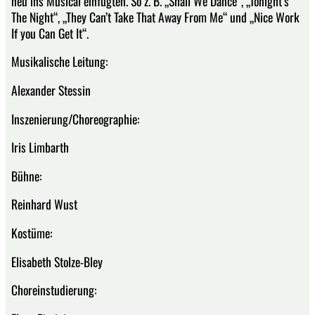
neu ins Musical einfügten. So z. B. „Shall We Dance“, „Tonight’s
The Night“, „They Can’t Take That Away From Me“ und „Nice Work
If you Can Get It“.
Musikalische Leitung:
Alexander Stessin
Inszenierung/Choreographie:
Iris Limbarth
Bühne:
Reinhard Wust
Kostüme:
Elisabeth Stolze-Bley
Choreinstudierung: