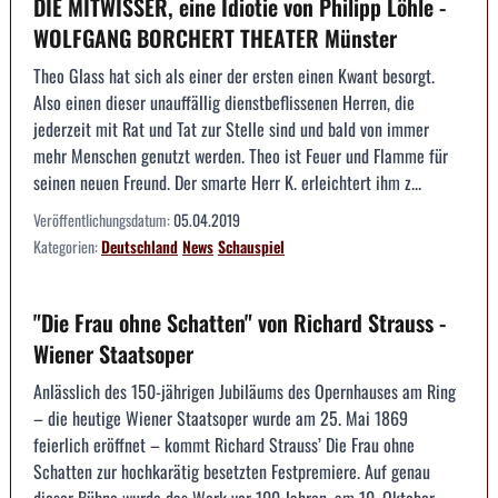
DIE MITWISSER, eine Idiotie von Philipp Löhle -
WOLFGANG BORCHERT THEATER Münster
Theo Glass hat sich als einer der ersten einen Kwant besorgt.
Also einen dieser unauffällig dienstbeflissenen Herren, die
jederzeit mit Rat und Tat zur Stelle sind und bald von immer
mehr Menschen genutzt werden. Theo ist Feuer und Flamme für
seinen neuen Freund. Der smarte Herr K. erleichtert ihm z...
Veröffentlichungsdatum:
05.04.2019
Kategorien:
Deutschland
News
Schauspiel
"Die Frau ohne Schatten" von Richard Strauss -
Wiener Staatsoper
Anlässlich des 150-jährigen Jubiläums des Opernhauses am Ring
– die heutige Wiener Staatsoper wurde am 25. Mai 1869
feierlich eröffnet – kommt Richard Strauss’ Die Frau ohne
Schatten zur hochkarätig besetzten Festpremiere. Auf genau
dieser Bühne wurde das Werk vor 100 Jahren, am 10. Oktober