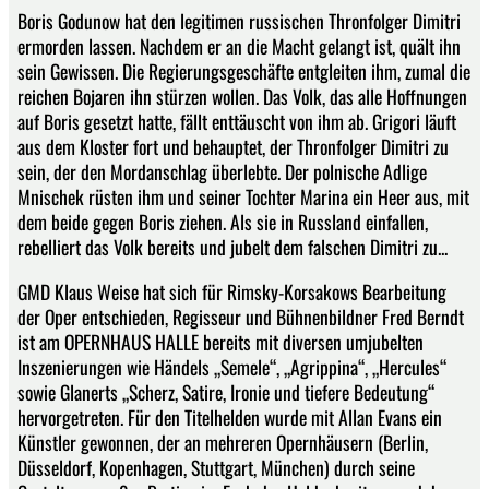
Boris Godunow hat den legitimen russischen Thronfolger Dimitri
ermorden lassen. Nachdem er an die Macht gelangt ist, quält ihn
sein Gewissen. Die Regierungsgeschäfte entgleiten ihm, zumal die
reichen Bojaren ihn stürzen wollen. Das Volk, das alle Hoffnungen
auf Boris gesetzt hatte, fällt enttäuscht von ihm ab. Grigori läuft
aus dem Kloster fort und behauptet, der Thronfolger Dimitri zu
sein, der den Mordanschlag überlebte. Der polnische Adlige
Mnischek rüsten ihm und seiner Tochter Marina ein Heer aus, mit
dem beide gegen Boris ziehen. Als sie in Russland einfallen,
rebelliert das Volk bereits und jubelt dem falschen Dimitri zu...
GMD Klaus Weise hat sich für Rimsky-Korsakows Bearbeitung
der Oper entschieden, Regisseur und Bühnenbildner Fred Berndt
ist am OPERNHAUS HALLE bereits mit diversen umjubelten
Inszenierungen wie Händels „Semele“, „Agrippina“, „Hercules“
sowie Glanerts „Scherz, Satire, Ironie und tiefere Bedeutung“
hervorgetreten. Für den Titelhelden wurde mit Allan Evans ein
Künstler gewonnen, der an mehreren Opernhäusern (Berlin,
Düsseldorf, Kopenhagen, Stuttgart, München) durch seine