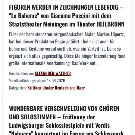
FIGUREN WERDEN IN ZEICHNUNGEN LEBENDIG --
"La Boheme" von Giacomo Puccini mit dem
Staatstheater Meiningen im Theater HEILBRONN
Einer der bedeutendsten zeitgenössischen Maler, Markus Lüpertz,
hat bei dieser Produktion Regie geführt. Und er ist auch für
Bühne und Kostüme verantwortlich, was ein Vorteil ist. Denn so
ergänzt sich alles gegenseitig. Diese Meininger Inszenierung fand
große internationale Anerkennung. Das Werk ent...
Geschrieben von
ALEXANDER WALTHER
Veröffentlichungsdatum:
18.06.2026
Kategorien:
Kritiken
Länder
Deutschland
Oper
WUNDERBARE VERSCHMELZUNG VON CHÖREN
UND SOLOSTIMMEN -- Eröffnung der
Ludwigsburger Schlossfestpiele mit Verdis
"Nabucco" konzertant im Forum am Schlosspark