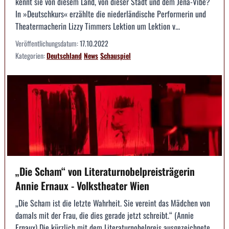
kennt sie von diesem Land, von dieser Stadt und dem Jena-Vibe?
In »Deutschkurs« erzählte die niederländische Performerin und
Theatermacherin Lizzy Timmers Lektion um Lektion v...
Veröffentlichungsdatum:
17.10.2022
Kategorien:
Deutschland
News
Schauspiel
„Die Scham“ von Literaturnobelpreisträgerin
Annie Ernaux - Volkstheater Wien
„Die Scham ist die letzte Wahrheit. Sie vereint das Mädchen von
damals mit der Frau, die dies gerade jetzt schreibt.“ (Annie
Ernaux) Die kürzlich mit dem Literaturnobelpreis ausgezeichnete