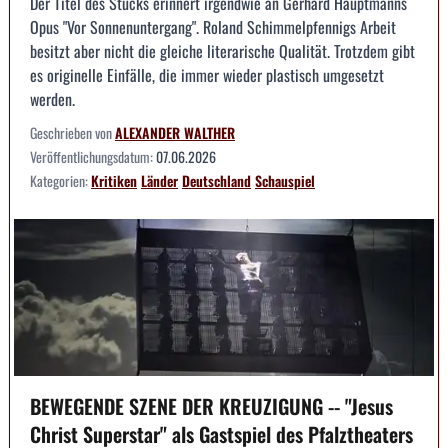
Der Titel des Stücks erinnert irgendwie an Gerhard Hauptmanns
Opus "Vor Sonnenuntergang". Roland Schimmelpfennigs Arbeit
besitzt aber nicht die gleiche literarische Qualität. Trotzdem gibt
es originelle Einfälle, die immer wieder plastisch umgesetzt
werden.
Geschrieben von
ALEXANDER WALTHER
Veröffentlichungsdatum:
07.06.2026
Kategorien:
Kritiken
Länder
Deutschland
Schauspiel
BEWEGENDE SZENE DER KREUZIGUNG -- "Jesus
Christ Superstar" als Gastspiel des Pfalztheaters