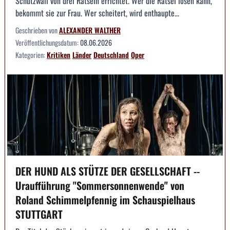
Schutzwall von drei Rätseln errichtet. Wer die Rätsel lösen kann,
bekommt sie zur Frau. Wer scheitert, wird enthaupte...
Geschrieben von
ALEXANDER WALTHER
Veröffentlichungsdatum:
08.06.2026
Kategorien:
Kritiken
Länder
Deutschland
Oper
DER HUND ALS STÜTZE DER GESELLSCHAFT --
Uraufführung "Sommersonnenwende" von
Roland Schimmelpfennig im Schauspielhaus
STUTTGART