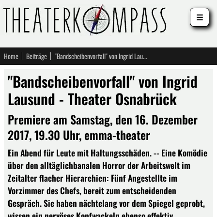
☰
Home
Beiträge
"Bandscheibenvorfall" von Ingrid Lausund - Theater Osnabrück
"Bandscheibenvorfall" von Ingrid
Lausund - Theater Osnabrück
Premiere am Samstag, den 16. Dezember
2017, 19.30 Uhr, emma-theater
Ein Abend für Leute mit Haltungsschäden. -- Eine Komödie
über den alltäglichbanalen Horror der Arbeitswelt im
Zeitalter flacher Hierarchien: Fünf Angestellte im
Vorzimmer des Chefs, bereit zum entscheidenden
Gespräch. Sie haben nächtelang vor dem Spiegel geprobt,
wissen ein nervöses Kopfwackeln ebenso effektiv