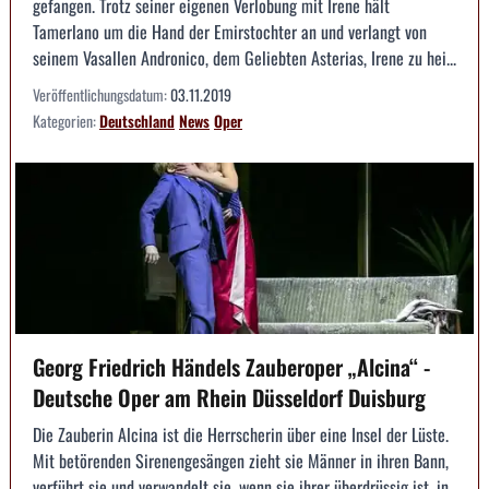
gefangen. Trotz seiner eigenen Verlobung mit Irene hält
Tamerlano um die Hand der Emirstochter an und verlangt von
seinem Vasallen Andronico, dem Geliebten Asterias, Irene zu hei...
Veröffentlichungsdatum:
03.11.2019
Kategorien:
Deutschland
News
Oper
Georg Friedrich Händels Zauberoper „Alcina“ -
Deutsche Oper am Rhein Düsseldorf Duisburg
Die Zauberin Alcina ist die Herrscherin über eine Insel der Lüste.
Mit betörenden Sirenengesängen zieht sie Männer in ihren Bann,
verführt sie und verwandelt sie, wenn sie ihrer überdrüssig ist, in