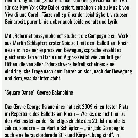
Den Anfang macht „Square Dance“ von George Balanchine: 1957
für das New York City Ballet kreiert, entfalten sich zu Musik von
Vivaldi und Corelli Tänze voll sprühender Leichtigkeit, virtuoser
Beinarbeit, purer Linien, aber auch Leidenschaft und Lyrik.
Mit „Reformationssymphonie“ studiert die Compagnie ein Werk
aus Martin Schläpfers erster Spielzeit mit dem Ballett am Rhein
neu ein: In seiner expressiven Bewegungssprache erzählt es
gleichermaßen von Härte und Aggressivität wie von luftigen
Höhen, die von aller Erdenschwere befreit scheinen: eine
eindringliche Frage nach dem Tanzen an sich, nach der Bewegung
und dem, was dahinter steht.
"Square Dance" George Balanchine
Das Œu­v­re George Balanchines hat seit 2009 einen festen Platz
im Repertoire des Balletts am Rhein – Werke, die nicht nur zu
den Meilensteinen der Ballettgeschichte des 20. Jahrhunderts
zählen, sondern – so Martin Schläpfer – „für jede Compagnie
auch eine herausfordernde Stil- und Körperübung sind“. In