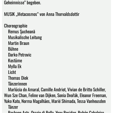
Geheimnisse“ begeben.
MUSIK „Metacosmos“ von Anna Thorvaldsdottir
Choreographie
Remus Şucheană
Musikalische Leitung
Martin Braun
Bühne
Darko Petrovic
Kostüme
Mylla Ek
Licht
Thomas Diek
Tänzerinnen
Marlúcia do Amaral, Camille Andriot, Vivian de Britto Schiller,
Wun Sze Chan, Feline van Dijken, Sonia Dvořák, Eleanor Freeman,
Yuko Kato, Norma Magalhães, Marié Shimada, Tessa Vanheusden
Tänzer
Rashaen Arts, Orazio di Bella, Yoav Bosidan, Rubén Cabaleiro