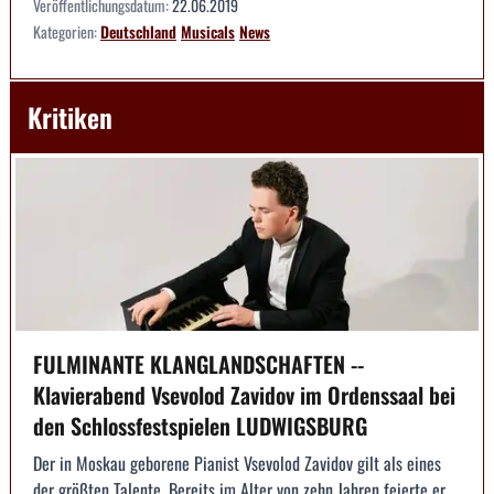
Veröffentlichungsdatum:
22.06.2019
Kategorien:
Deutschland
Musicals
News
Kritiken
FULMINANTE KLANGLANDSCHAFTEN --
Klavierabend Vsevolod Zavidov im Ordenssaal bei
den Schlossfestspielen LUDWIGSBURG
Der in Moskau geborene Pianist Vsevolod Zavidov gilt als eines
der größten Talente. Bereits im Alter von zehn Jahren feierte er