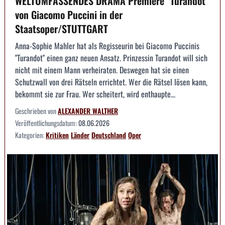
WELTUMFASSENDES DRAMA Premiere "Turandot"
von Giacomo Puccini in der
Staatsoper/STUTTGART
Anna-Sophie Mahler hat als Regisseurin bei Giacomo Puccinis
"Turandot" einen ganz neuen Ansatz. Prinzessin Turandot will sich
nicht mit einem Mann verheiraten. Deswegen hat sie einen
Schutzwall von drei Rätseln errichtet. Wer die Rätsel lösen kann,
bekommt sie zur Frau. Wer scheitert, wird enthaupte...
Geschrieben von
ALEXANDER WALTHER
Veröffentlichungsdatum:
08.06.2026
Kategorien:
Kritiken
Länder
Deutschland
Oper