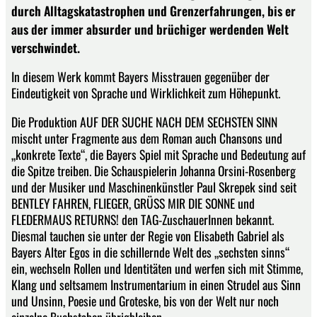
durch Alltagskatastrophen und Grenzerfahrungen, bis er
aus der immer absurder und brüchiger werdenden Welt
verschwindet.
In diesem Werk kommt Bayers Misstrauen gegenüber der
Eindeutigkeit von Sprache und Wirklichkeit zum Höhepunkt.
Die Produktion AUF DER SUCHE NACH DEM SECHSTEN SINN
mischt unter Fragmente aus dem Roman auch Chansons und
„konkrete Texte“, die Bayers Spiel mit Sprache und Bedeutung auf
die Spitze treiben. Die Schauspielerin Johanna Orsini-Rosenberg
und der Musiker und Maschinenkünstler Paul Skrepek sind seit
BENTLEY FAHREN, FLIEGER, GRÜSS MIR DIE SONNE und
FLEDERMAUS RETURNS! den TAG-ZuschauerInnen bekannt.
Diesmal tauchen sie unter der Regie von Elisabeth Gabriel als
Bayers Alter Egos in die schillernde Welt des „sechsten sinns“
ein, wechseln Rollen und Identitäten und werfen sich mit Stimme,
Klang und seltsamem Instrumentarium in einen Strudel aus Sinn
und Unsinn, Poesie und Groteske, bis von der Welt nur noch
einzelne Buchstaben übrigbleiben.