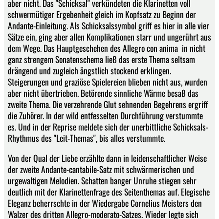
aber nicht. Das "Schicksal" verkündeten die Klarinetten voll
schwermütiger Ergebenheit gleich im Kopfsatz zu Beginn der
Andante-Einleitung. Als Schicksalssymbol griff es hier in alle vier
Sätze ein, ging aber allen Komplikationen starr und ungerührt aus
dem Wege. Das Hauptgeschehen des Allegro con anima in nicht
ganz strengem Sonatenschema ließ das erste Thema seltsam
drängend und zugleich ängstlich stockend erklingen.
Steigerungen und graziöse Spielereien blieben nicht aus, wurden
aber nicht übertrieben. Betörende sinnliche Wärme besaß das
zweite Thema. Die verzehrende Glut sehnenden Begehrens ergriff
die Zuhörer. In der wild entfesselten Durchführung verstummte
es. Und in der Reprise meldete sich der unerbittliche Schicksals-
Rhythmus des "Leit-Themas", bis alles verstummte.
Von der Qual der Liebe erzählte dann in leidenschaftlicher Weise
der zweite Andante-cantabile-Satz mit schwärmerischen und
urgewaltigen Melodien. Schatten banger Unruhe stiegen sehr
deutlich mit der Klarinettenfrage des Seitenthemas auf. Elegische
Eleganz beherrschte in der Wiedergabe Cornelius Meisters den
Walzer des dritten Allegro-moderato-Satzes. Wieder legte sich