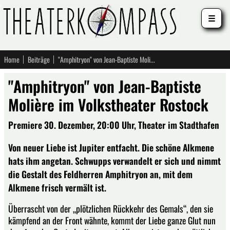
☰
Home
Beiträge
"Amphitryon" von Jean-Baptiste Molière im Volkstheater Rostock
"Amphitryon" von Jean-Baptiste
Molière im Volkstheater Rostock
Premiere 30. Dezember, 20:00 Uhr, Theater im Stadthafen
Von neuer Liebe ist Jupiter entfacht. Die schöne Alkmene
hats ihm angetan. Schwupps verwandelt er sich und nimmt
die Gestalt des Feldherren Amphitryon an, mit dem
Alkmene frisch vermält ist.
Überrascht von der „plötzlichen Rückkehr des Gemals“, den sie
kämpfend an der Front wähnte, kommt der Liebe ganze Glut nun