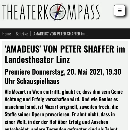
☰
Home
Beiträge
'AMADEUS' VON PETER SHAFFER im Landestheater Linz
'AMADEUS' VON PETER SHAFFER im
Landestheater Linz
Premiere Donnerstag, 20. Mai 2021, 19.30
Uhr Schauspielhaus
Als Mozart in Wien eintrifft, glaubt er, dass ihm sein Genie
Achtung und Erfolg verschaffen wird. Und wie Genies es
manchmal sind, ist Mozart originell, zuweilen frech, die
Stoffe seiner Opern provozieren. Er ahnt nicht, dass in
einer Welt, in der der Hof über Erfolg und Ansehen
entscheidet, andere Tugenden gefragter sind als Talent