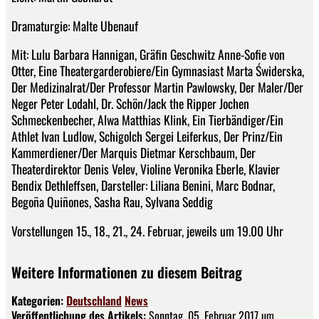
Dramaturgie: Malte Ubenauf
Mit: Lulu Barbara Hannigan, Gräfin Geschwitz Anne-Sofie von
Otter, Eine Theatergarderobiere/Ein Gymnasiast Marta Świderska,
Der Medizinalrat/Der Professor Martin Pawlowsky, Der Maler/Der
Neger Peter Lodahl, Dr. Schön/Jack the Ripper Jochen
Schmeckenbecher, Alwa Matthias Klink, Ein Tierbändiger/Ein
Athlet Ivan Ludlow, Schigolch Sergei Leiferkus, Der Prinz/Ein
Kammerdiener/Der Marquis Dietmar Kerschbaum, Der
Theaterdirektor Denis Velev, Violine Veronika Eberle, Klavier
Bendix Dethleffsen, Darsteller: Liliana Benini, Marc Bodnar,
Begoña Quiñones, Sasha Rau, Sylvana Seddig
Vorstellungen 15., 18., 21., 24. Februar, jeweils um 19.00 Uhr
Weitere Informationen zu diesem Beitrag
Kategorien:
Deutschland
News
Veröffentlichung des Artikels:
Sonntag, 05. Februar 2017 um