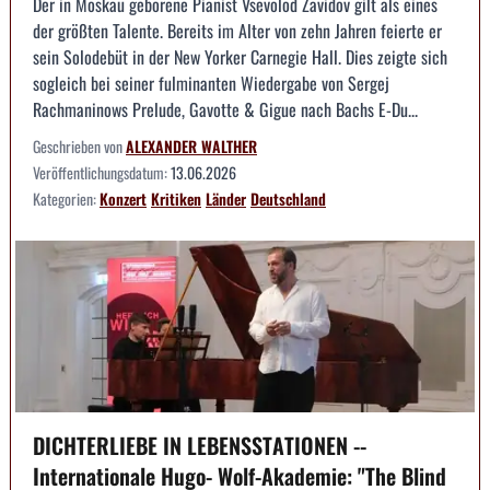
Der in Moskau geborene Pianist Vsevolod Zavidov gilt als eines
der größten Talente. Bereits im Alter von zehn Jahren feierte er
sein Solodebüt in der New Yorker Carnegie Hall. Dies zeigte sich
sogleich bei seiner fulminanten Wiedergabe von Sergej
Rachmaninows Prelude, Gavotte & Gigue nach Bachs E-Du...
Geschrieben von
ALEXANDER WALTHER
Veröffentlichungsdatum:
13.06.2026
Kategorien:
Konzert
Kritiken
Länder
Deutschland
DICHTERLIEBE IN LEBENSSTATIONEN --
Internationale Hugo- Wolf-Akademie: "The Blind